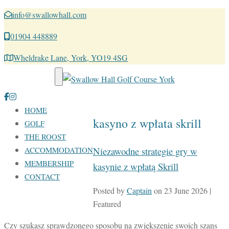
info@swallowhall.com
01904 448889
Wheldrake Lane, York, YO19 4SG
Toggle navigation
HOME
kasyno z wpłata skrill
GOLF
THE ROOST
Niezawodne strategie gry w
ACCOMMODATION
MEMBERSHIP
kasynie z wpłatą Skrill
CONTACT
Posted by
Captain
on
23 June 2026
|
Featured
Czy szukasz sprawdzonego sposobu na zwiększenie swoich szans