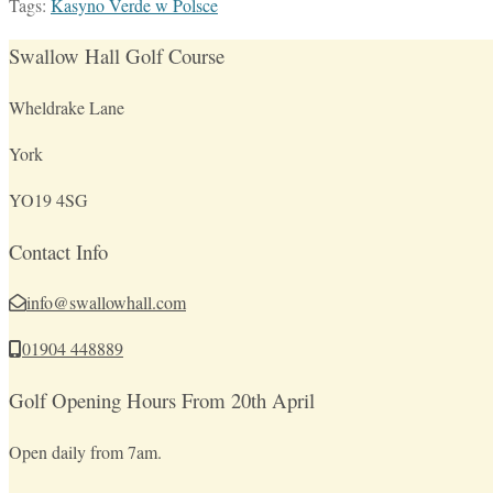
Tags:
Kasyno Verde w Polsce
Swallow Hall Golf Course
Wheldrake Lane
York
YO19 4SG
Contact Info
info@swallowhall.com
01904 448889
Golf Opening Hours From 20th April
Open daily from 7am.