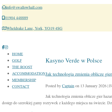
info@swallowhall.com
01904 448889
Wheldrake Lane, York, YO19 4SG
HOME
Kasyno Verde w Polsce
GOLF
THE ROOST
Jak technologia zmienia oblicze gi
ACCOMMODATION
MEMBERSHIP
Posted by
Captain
on
13 January 2026
| 
CONTACT
Jak technologia zmienia oblicze gier ha
dostęp do szerokiej gamy rozrywek z każdego miejsca na świecie. Dzię