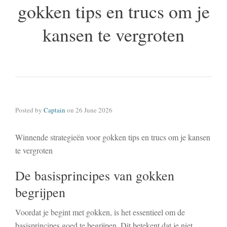
gokken tips en trucs om je
kansen te vergroten
Posted by
Captain
on
26 June 2026
Winnende strategieën voor gokken tips en trucs om je kansen
te vergroten
De basisprincipes van gokken
begrijpen
Voordat je begint met gokken, is het essentieel om de
basisprincipes goed te begrijpen. Dit betekent dat je niet