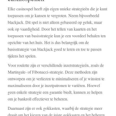
Elke casinospel heeft zijn eigen unieke strategieën die je kunt
toepassen om je kansen te vergroten. Neem bijvoorbeeld
blackjack. Dit spel is niet alleen gebaseerd op geluk, maar
ook op vaardigheid. Door het tellen van kaarten en het
toepassen van basisstrategie kun je een voordeel behalen ten
opzichte van het huis. Het is dus belangrijk om de
basisstrategie van blackjack goed te leren en toe te passen
tijdens het spelen.
Voor roulette zijn er verschillende inzetstrategieën, zoals de
Martingale- of Fibonacci-strategie. Deze methoden zijn
ontworpen om je verliezen te minimaliseren of je winsten te
maximaliseren door je inzetpatronen te variëren. Hoewel
geen enkele strategie een garantie biedt, kunnen ze helpen
om je bankroll effectiever te beheren.
Daarnaast zijn er ook gokkasten, waarbij de strategie meer
draait om het kiezen van de juiste gokkasten en het beheren