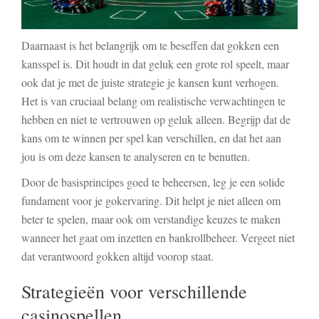
Daarnaast is het belangrijk om te beseffen dat gokken een
kansspel is. Dit houdt in dat geluk een grote rol speelt, maar
ook dat je met de juiste strategie je kansen kunt verhogen.
Het is van cruciaal belang om realistische verwachtingen te
hebben en niet te vertrouwen op geluk alleen. Begrijp dat de
kans om te winnen per spel kan verschillen, en dat het aan
jou is om deze kansen te analyseren en te benutten.
Door de basisprincipes goed te beheersen, leg je een solide
fundament voor je gokervaring. Dit helpt je niet alleen om
beter te spelen, maar ook om verstandige keuzes te maken
wanneer het gaat om inzetten en bankrollbeheer. Vergeet niet
dat verantwoord gokken altijd voorop staat.
Strategieën voor verschillende
casinospellen