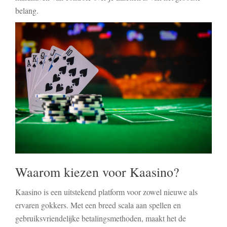
belang.
Waarom kiezen voor Kaasino?
Kaasino is een uitstekend platform voor zowel nieuwe als
ervaren gokkers. Met een breed scala aan spellen en
gebruiksvriendelijke betalingsmethoden, maakt het de