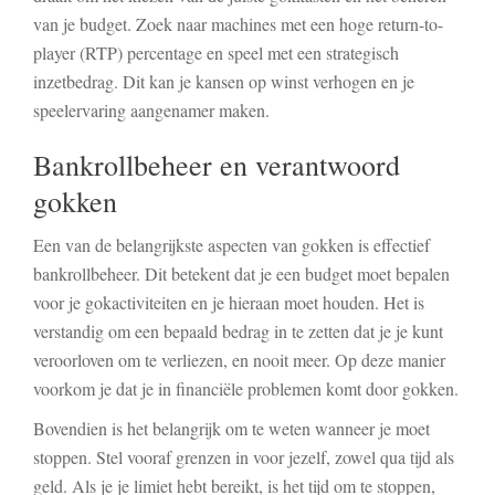
van je budget. Zoek naar machines met een hoge return-to-
player (RTP) percentage en speel met een strategisch
inzetbedrag. Dit kan je kansen op winst verhogen en je
speelervaring aangenamer maken.
Bankrollbeheer en verantwoord
gokken
Een van de belangrijkste aspecten van gokken is effectief
bankrollbeheer. Dit betekent dat je een budget moet bepalen
voor je gokactiviteiten en je hieraan moet houden. Het is
verstandig om een bepaald bedrag in te zetten dat je je kunt
veroorloven om te verliezen, en nooit meer. Op deze manier
voorkom je dat je in financiële problemen komt door gokken.
Bovendien is het belangrijk om te weten wanneer je moet
stoppen. Stel vooraf grenzen in voor jezelf, zowel qua tijd als
geld. Als je je limiet hebt bereikt, is het tijd om te stoppen,