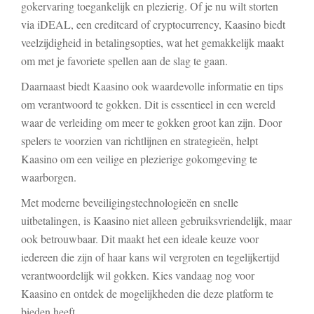
gokervaring toegankelijk en plezierig. Of je nu wilt storten
via iDEAL, een creditcard of cryptocurrency, Kaasino biedt
veelzijdigheid in betalingsopties, wat het gemakkelijk maakt
om met je favoriete spellen aan de slag te gaan.
Daarnaast biedt Kaasino ook waardevolle informatie en tips
om verantwoord te gokken. Dit is essentieel in een wereld
waar de verleiding om meer te gokken groot kan zijn. Door
spelers te voorzien van richtlijnen en strategieën, helpt
Kaasino om een veilige en plezierige gokomgeving te
waarborgen.
Met moderne beveiligingstechnologieën en snelle
uitbetalingen, is Kaasino niet alleen gebruiksvriendelijk, maar
ook betrouwbaar. Dit maakt het een ideale keuze voor
iedereen die zijn of haar kans wil vergroten en tegelijkertijd
verantwoordelijk wil gokken. Kies vandaag nog voor
Kaasino en ontdek de mogelijkheden die deze platform te
bieden heeft.