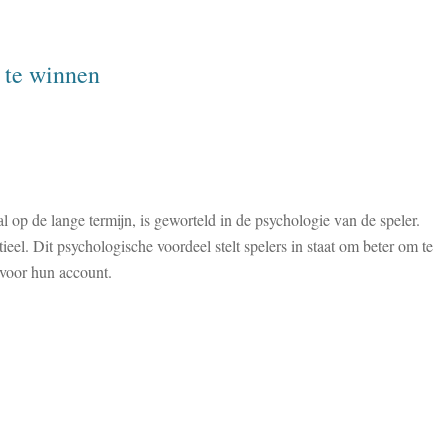
 te winnen
al op de lange termijn, is geworteld in de psychologie van de speler.
eel. Dit psychologische voordeel stelt spelers in staat om beter om te
voor hun account.