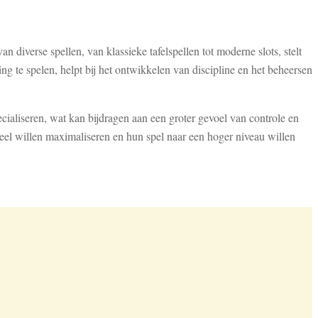
iverse spellen, van klassieke tafelspellen tot moderne slots, stelt
ng te spelen, helpt bij het ontwikkelen van discipline en het beheersen
ecialiseren, wat kan bijdragen aan een groter gevoel van controle en
deel willen maximaliseren en hun spel naar een hoger niveau willen