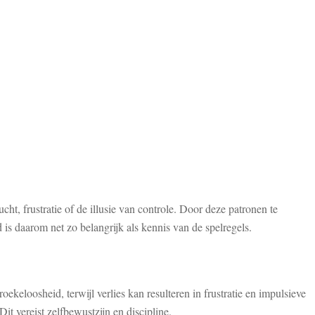
ht, frustratie of de illusie van controle. Door deze patronen te
s daarom net zo belangrijk als kennis van de spelregels.
ekeloosheid, terwijl verlies kan resulteren in frustratie en impulsieve
t vereist zelfbewustzijn en discipline.