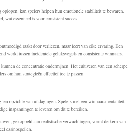
plopen, kan spelers helpen hun emotionele stabiliteit te bewaren.
l, wat essentieel is voor consistent succes.
t ontmoedigd raakt door verliezen, maar leert van elke ervaring. Een
dend werkt tussen incidentele geluksvogels en consistente winnaars.
, kunnen de concentratie ondermijnen. Het cultiveren van een scherpe
ers om hun strategieën effectief toe te passen.
 ten opzichte van uitdagingen. Spelers met een winnaarsmentaliteit
dige inspanningen te leveren om dit te bereiken.
trouwen, gekoppeld aan realistische verwachtingen, vormt de kern van
eel casinospellen.