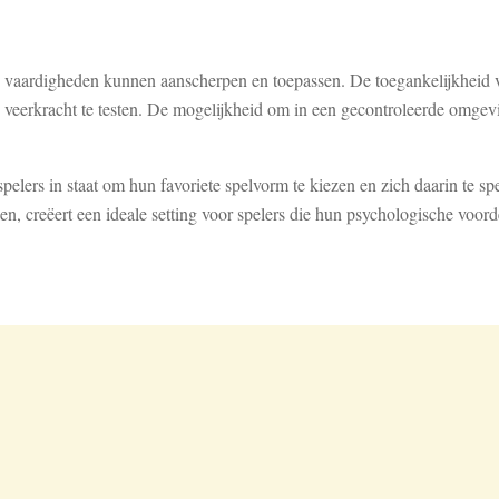
ardigheden kunnen aanscherpen en toepassen. De toegankelijkheid van d
e veerkracht te testen. De mogelijkheid om in een gecontroleerde omgevi
pelers in staat om hun favoriete spelvorm te kiezen en zich daarin te sp
n, creëert een ideale setting voor spelers die hun psychologische voor