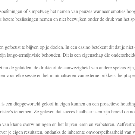
soefeningen of simpelweg het nemen van pauzes wanneer emoties hoog o
jk betere beslissingen nemen en niet bezwijken onder de druk van het spe
 gefocust te blijven op je doelen. In een casino betekent dit dat je nie
 zijn lange-termijnvisie behouden. Dit is een eigenschap die onderschei
et nu de geluiden, de drukte of de aanwezigheid van andere spelers zijn
en voor elke sessie en het minimaliseren van externe prikkels, helpt spel
 is een diepgeworteld geloof in eigen kunnen en een proactieve houding
sico’s te nemen. Ze geloven dat succes haalbaar is en zijn bereid de no
n van kleine overwinningen en het blijven leren en verbeteren. Zelfver
 over je eigen resultaten, ondanks de inherente onvoorspelbaarheid van v