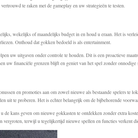
m vertrouwd te raken met de gameplay en uw strategieën te testen.
lijks, wekelijks of maandelijks budget in en houd u eraan. Het is verleid
verliezen. Onthoud dat gokken bedoeld is als entertainment.
elpen uw uitgaven onder controle te houden. Dit is een proactieve maat
nen uw financiële grenzen blijft en geniet van het spel zonder onnodige s
bonussen en promoties aan om zowel nieuwe als bestaande spelers te lo
len uit te proberen. Het is echter belangrijk om de bijbehorende voorwa
 u de kans geven om nieuwe gokkasten te ontdekken zonder extra kosten
 vergroten, terwijl u tegelijkertijd nieuwe spellen en functies verkent d