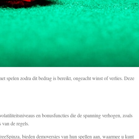
met spelen zodra dit bedrag is bereikt, ongeacht winst of verlies. Deze
volatiliteitsniveaus en bonusfuncties die de spanning verhogen, zoals
s van de regels.
 FreeSpinza, bieden demoversies van hun spellen aan, waarmee u kunt