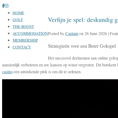
HOME
Verfijn je spel: deskundig 
GOLF
THE ROOST
Posted by
Captain
on
26 June 2026
| Feat
ACCOMMODATION
MEMBERSHIP
Strategieën voor een Beter Gokspel
CONTACT
Het succesvol deelnemen aan online goksp
aanzienlijk verbeteren en uw kansen op winst vergroten. Dit betekent 
casino
een uitstekende plek is om dit te oefenen.