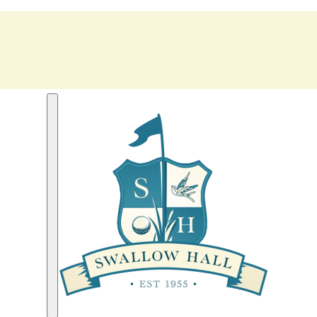
Toggle navigation