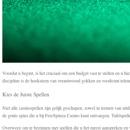
Voordat u begint, is het cruciaal om een budget vast te stellen en u hi
discipline is de hoeksteen van verantwoord gokken en voorkomt teleurs
Kies de Juiste Spellen
Niet alle casinospellen zijn gelijk geschapen, zowel in termen van uit
de gratis spins die u bij FreeSpinza Casino kunt ontvangen. Tafelspelle
Overweeg om te beginnen met spellen die u het meest aanspreken en w