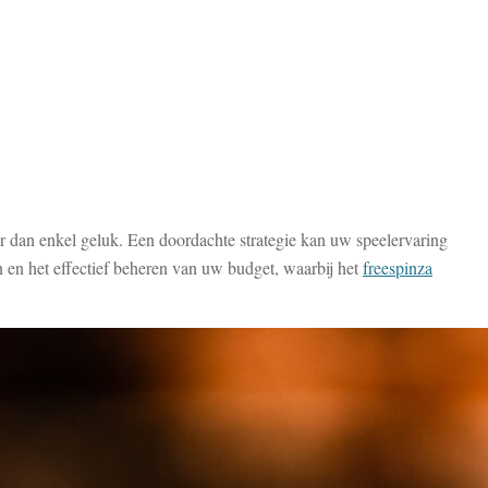
r dan enkel geluk. Een doordachte strategie kan uw speelervaring
n en het effectief beheren van uw budget, waarbij het
freespinza