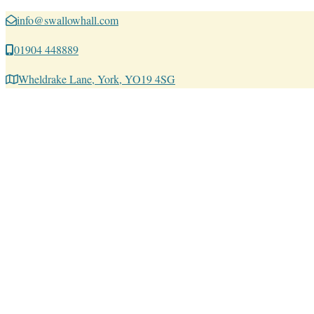
info@swallowhall.com
01904 448889
Wheldrake Lane, York, YO19 4SG