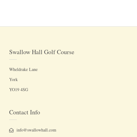
Swallow Hall Golf Course
Wheldrake Lane
York
YO19 4SG
Contact Info
info@swallowhall.com