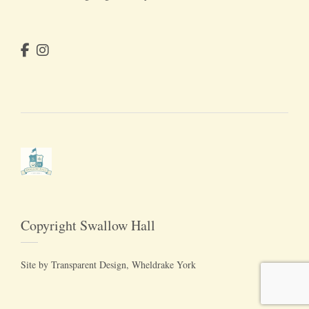
Copyright Swallow Hall
Site by
Transparent Design
, Wheldrake York