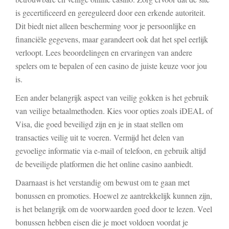
is gecertificeerd en gereguleerd door een erkende autoriteit.
Dit biedt niet alleen bescherming voor je persoonlijke en
financiële gegevens, maar garandeert ook dat het spel eerlijk
verloopt. Lees beoordelingen en ervaringen van andere
spelers om te bepalen of een casino de juiste keuze voor jou
is.
Een ander belangrijk aspect van veilig gokken is het gebruik
van veilige betaalmethoden. Kies voor opties zoals iDEAL of
Visa, die goed beveiligd zijn en je in staat stellen om
transacties veilig uit te voeren. Vermijd het delen van
gevoelige informatie via e-mail of telefoon, en gebruik altijd
de beveiligde platformen die het online casino aanbiedt.
Daarnaast is het verstandig om bewust om te gaan met
bonussen en promoties. Hoewel ze aantrekkelijk kunnen zijn,
is het belangrijk om de voorwaarden goed door te lezen. Veel
bonussen hebben eisen die je moet voldoen voordat je