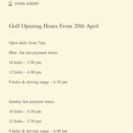
01904 448889
Golf Opening Hours From 20th April
Open daily from 7am.
Mon- Sat last payment times:
18 holes – 5.00 pm
12 holes – 6.00 pm
9 holes & driving range – 6.30 pm
Sunday last payment times:
18 holes – 4.30 pm
12 holes – 5.30 pm
9 holes & driving range – 6.00 pm