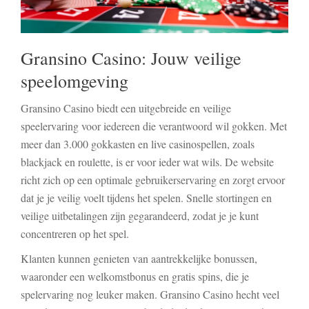
Gransino Casino: Jouw veilige
speelomgeving
Gransino Casino biedt een uitgebreide en veilige
speelervaring voor iedereen die verantwoord wil gokken. Met
meer dan 3.000 gokkasten en live casinospellen, zoals
blackjack en roulette, is er voor ieder wat wils. De website
richt zich op een optimale gebruikerservaring en zorgt ervoor
dat je je veilig voelt tijdens het spelen. Snelle stortingen en
veilige uitbetalingen zijn gegarandeerd, zodat je je kunt
concentreren op het spel.
Klanten kunnen genieten van aantrekkelijke bonussen,
waaronder een welkomstbonus en gratis spins, die je
spelervaring nog leuker maken. Gransino Casino hecht veel