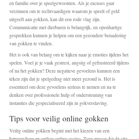
en familie over je speelgewoonten. Als je excuses gaat
verzinnen om te rechtvaardigen waarom je speelt of geld
uitgeeft aan gokken, kan dit een rode vlag zijn.
Communicatie met dierbaren is belangrijk, en openhartige
gesprekken kunnen je helpen om een gezondere benadering
van gokken te vinden.
Het is ook van belang om te kijken naar je emoties tijdens het
spelen. Voel je je vaak gestrest, angstig of gefrustreerd tijdens
of na het gokken? Deze negatieve gevoelens kunnen een
teken zijn dat je spelgedrag niet meer gezond is. Het is
essentieel om deze gevoelens serieus te nemen en na te
denken over professionele hulp of ondersteuning van
instanties die gespecialiseerd zijn in gokverslaving.
Tips voor veilig online gokken
Veilig online gokken begint met het kiezen van een
betrouwbare en veilige online casino. Zorg ervoor dat de site