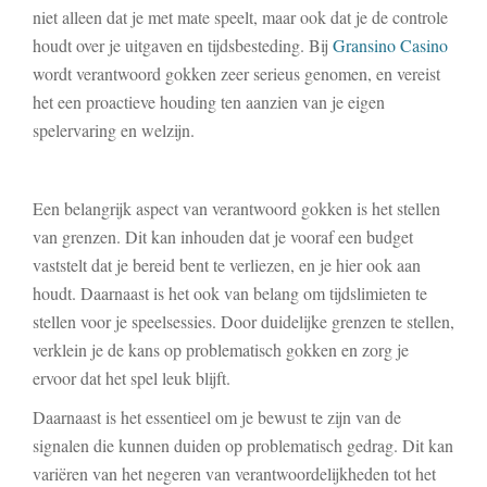
niet alleen dat je met mate speelt, maar ook dat je de controle
houdt over je uitgaven en tijdsbesteding. Bij
Gransino Casino
wordt verantwoord gokken zeer serieus genomen, en vereist
het een proactieve houding ten aanzien van je eigen
spelervaring en welzijn.
Een belangrijk aspect van verantwoord gokken is het stellen
van grenzen. Dit kan inhouden dat je vooraf een budget
vaststelt dat je bereid bent te verliezen, en je hier ook aan
houdt. Daarnaast is het ook van belang om tijdslimieten te
stellen voor je speelsessies. Door duidelijke grenzen te stellen,
verklein je de kans op problematisch gokken en zorg je
ervoor dat het spel leuk blijft.
Daarnaast is het essentieel om je bewust te zijn van de
signalen die kunnen duiden op problematisch gedrag. Dit kan
variëren van het negeren van verantwoordelijkheden tot het