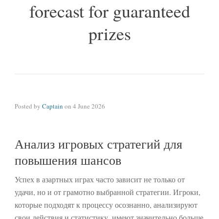
forecast for guaranteed
prizes
Posted by
Captain
on
4 June 2026
Анализ игровых стратегий для
повышения шансов
Успех в азартных играх часто зависит не только от
удачи, но и от грамотно выбранной стратегии. Игроки,
которые подходят к процессу осознанно, анализируют
свои действия и статистику, имеют значительно больше