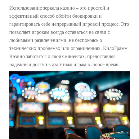
Использование зеркала казино – это простой и
эффективный способ обойти блокировки и
гарантировать себе непрерывный игровой процесс. Это
позволяет игрокам всегда оставаться на связи с
любимыми развлечениями, не беспокоясь о
технических проблемах или ограничениях. КилоГрамм
Казино заботится о своих клиентах, предоставляя
надежный доступ к азартным играм в любое время.