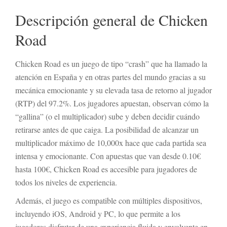
Descripción general de Chicken
Road
Chicken Road es un juego de tipo “crash” que ha llamado la
atención en España y en otras partes del mundo gracias a su
mecánica emocionante y su elevada tasa de retorno al jugador
(RTP) del 97.2%. Los jugadores apuestan, observan cómo la
“gallina” (o el multiplicador) sube y deben decidir cuándo
retirarse antes de que caiga. La posibilidad de alcanzar un
multiplicador máximo de 10,000x hace que cada partida sea
intensa y emocionante. Con apuestas que van desde 0.10€
hasta 100€, Chicken Road es accesible para jugadores de
todos los niveles de experiencia.
Además, el juego es compatible con múltiples dispositivos,
incluyendo iOS, Android y PC, lo que permite a los
jugadores disfrutar de una experiencia fluida y envolvente en