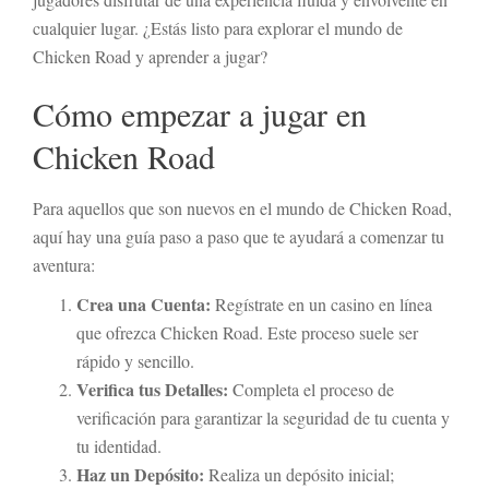
cualquier lugar. ¿Estás listo para explorar el mundo de
Chicken Road y aprender a jugar?
Cómo empezar a jugar en
Chicken Road
Para aquellos que son nuevos en el mundo de Chicken Road,
aquí hay una guía paso a paso que te ayudará a comenzar tu
aventura:
Crea una Cuenta:
Regístrate en un casino en línea
que ofrezca Chicken Road. Este proceso suele ser
rápido y sencillo.
Verifica tus Detalles:
Completa el proceso de
verificación para garantizar la seguridad de tu cuenta y
tu identidad.
Haz un Depósito:
Realiza un depósito inicial;