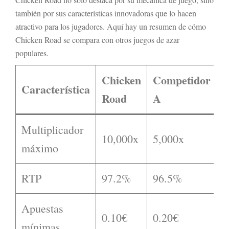
también por sus características innovadoras que lo hacen
atractivo para los jugadores. Aquí hay un resumen de cómo
Chicken Road se compara con otros juegos de azar
populares.
Chicken
Competidor
C
Característica
Road
A
Multiplicador
10,000x
5,000x
3
máximo
RTP
97.2%
96.5%
9
Apuestas
0.10€
0.20€
1
mínimas