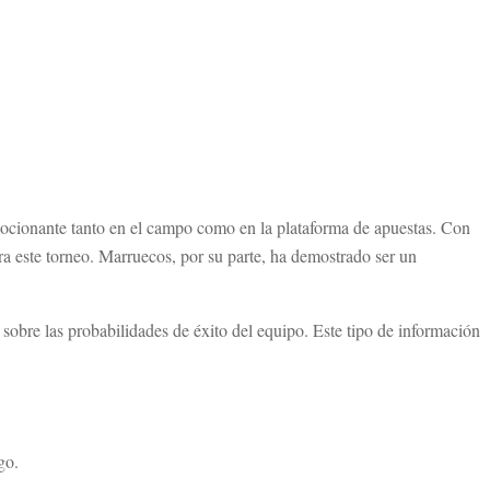
mocionante tanto en el campo como en la plataforma de apuestas. Con
ra este torneo. Marruecos, por su parte, ha demostrado ser un
 sobre las probabilidades de éxito del equipo. Este tipo de información
go.