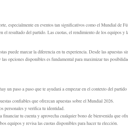
rte, especialmente en eventos tan significativos como el Mundial de Fú
 en el resultado del partido. Las cuotas, el rendimiento de los equipos y
s puede marcar la diferencia en tu experiencia. Desde las apuestas sim
s y las opciones disponibles es fundamental para maximizar tus posibilida
hay un paso a paso que te ayudará a empezar en el contexto del partido
puestas confiables que ofrezcan apuestas sobre el Mundial 2026.
s personales y verifica tu identidad.
financiar tu cuenta y aprovecha cualquier bono de bienvenida que ofr
os equipos y revisa las cuotas disponibles para hacer tu elección.