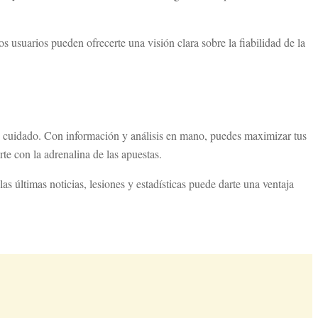
s usuarios pueden ofrecerte una visión clara sobre la fiabilidad de la
con cuidado. Con información y análisis en mano, puedes maximizar tus
te con la adrenalina de las apuestas.
as últimas noticias, lesiones y estadísticas puede darte una ventaja