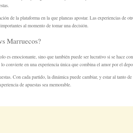
stas.
ión de la plataforma en la que planeas apostar. Las experiencias de otro
e importantes al momento de tomar una decisión.
a vs Marruecos?
 solo es emocionante, sino que también puede ser lucrativo si se hace 
 lo convierte en una experiencia única que combina el amor por el depor
stas. Con cada partido, la dinámica puede cambiar, y estar al tanto de l
 experiencia de apuestas sea memorable.