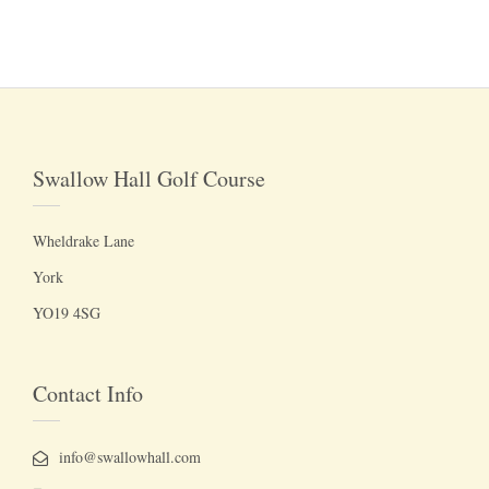
Swallow Hall Golf Course
Wheldrake Lane
York
YO19 4SG
Contact Info
info@swallowhall.com