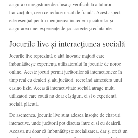
asigură o înregistrare deschisă și verificabilă a tuturor
tranzacțiilor, ceea ce reduce riscul de fraudă. Acest aspect
este esențial pentru menținerea încrederii jucătorilor și
asigurarea unei experiențe de joc corecte și echitabile.
Jocurile live și interacțiunea socială
Jocurile live reprezintă o altă inovație majoră care
îmbunătățește experiența utilizatorului în jocurile de noroc
online. Aceste jocuri permit jucătorilor să interacționeze în
timp real cu dealeri și alți jucători, recreând atmosfera unui
casino fizic. Această interactivitate socială atrage mulți
utilizatori care caută nu doar câștiguri, ci și o experiență
socială plăcută.
De asemenea, jocurile live sunt adesea însoțite de chat-uri
interactive, unde jucătorii pot discuta între ei și cu dealerii.
Aceasta nu doar că îmbunătățește socializarea, dar și oferă un