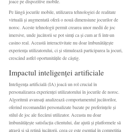
joace pe dispozitive mobile.
Pe lângă jocurile mobile, utilizarea tehnologiei de realitate
virtuală și augmentată oferă o nouă dimensiune jocurilor de
noroc. Aceste tehnologii permit crearea unor medii de joc
imersive, unde jucătorii se pot simți ca și cum ar fi într-un
casino real. Această interactivitate nu doar îmbunătățește
experiența utilizatorului, ci și stimulează participarea la jocuri,
crescând astfel oportunitățile de câștig.
Impactul inteligenței artificiale
Inteligența artificială (IA) joacă un rol crucial în
personalizarea experienței utilizatorului în jocurile de noroc.
Algoritmii avansați analizează comportamentul jucătorilor,
oferind recomandări personalizate bazate pe preferințele și
stilul de joc ale fiecărui utilizator. Aceasta nu doar
îmbunătățește satisfacția clientului, dar ajută și platformele să
atragă și să rețină jucătorii, ceea ce este esențial în competiția