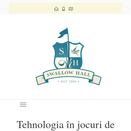
Toggle navigation
Tehnologia în jocuri de