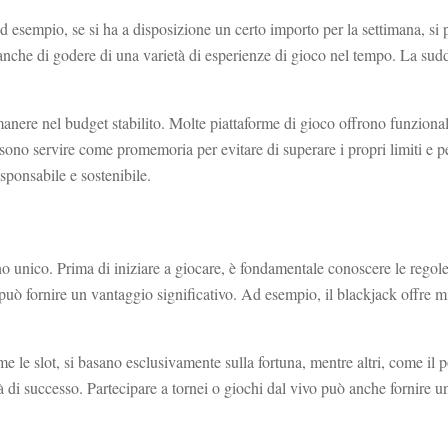
. Ad esempio, se si ha a disposizione un certo importo per la settimana, 
nche di godere di una varietà di esperienze di gioco nel tempo. La sudd
manere nel budget stabilito. Molte piattaforme di gioco offrono funzional
no servire come promemoria per evitare di superare i propri limiti e per
sponsabile e sostenibile.
nico. Prima di iniziare a giocare, è fondamentale conoscere le regole spe
 fornire un vantaggio significativo. Ad esempio, il blackjack offre miglio
le slot, si basano esclusivamente sulla fortuna, mentre altri, come il po
à di successo. Partecipare a tornei o giochi dal vivo può anche fornire un