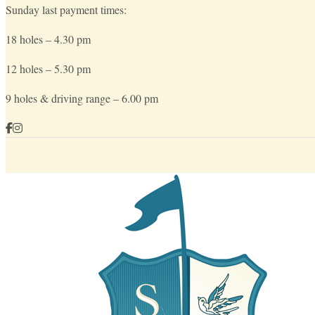
Sunday last payment times:
18 holes – 4.30 pm
12 holes – 5.30 pm
9 holes & driving range – 6.00 pm