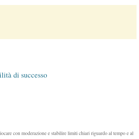
lità di successo
ocare con moderazione e stabilire limiti chiari riguardo al tempo e al