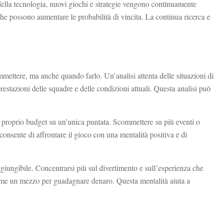
della tecnologia, nuovi giochi e strategie vengono continuamente
he possono aumentare le probabilità di vincita. La continua ricerca e
ettere, ma anche quando farlo. Un’analisi attenta delle situazioni di
prestazioni delle squadre e delle condizioni attuali. Questa analisi può
il proprio budget su un’unica puntata. Scommettere su più eventi o
onsente di affrontare il gioco con una mentalità positiva e di
aggiungibile. Concentrarsi più sul divertimento e sull’esperienza che
 come un mezzo per guadagnare denaro. Questa mentalità aiuta a