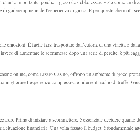
ltrettanto importante, poiché il gioco dovrebbe essere visto come un di
o e di godere appieno dell’esperienza di gioco. È per questo che molti sc
e emozioni. È facile farsi trasportare dall’euforia di una vincita o dalla
, invece di aumentare le scommesse dopo una serie di perdite, è più saggi
 I casinò online, come Lizaro Casino, offrono un ambiente di gioco protet
 può migliorare l’esperienza complessiva e ridurre il rischio di truffe. G
azzardo. Prima di iniziare a scommettere, è essenziale decidere quanto 
 situazione finanziaria. Una volta fissato il budget, è fondamentale att