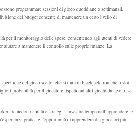
si possono programmare sessioni di gioco quotidiane o settimanali.
ivisione del budget consente di mantenere un certo livello di
ità per il monitoraggio delle spese, consentendo agli utenti di vedere
 aiutare a mantenere il controllo sulle proprie finanze. La
cifiche del gioco scelto, che si tratti di blackjack, roulette o slot
ri probabilità per il giocatore rispetto ad altri giochi da tavolo, se
ker, richiedono abilità e strategia. Investire tempo nell’apprendere le
’esperienza pratica e l’opportunità di apprendere dai giocatori più