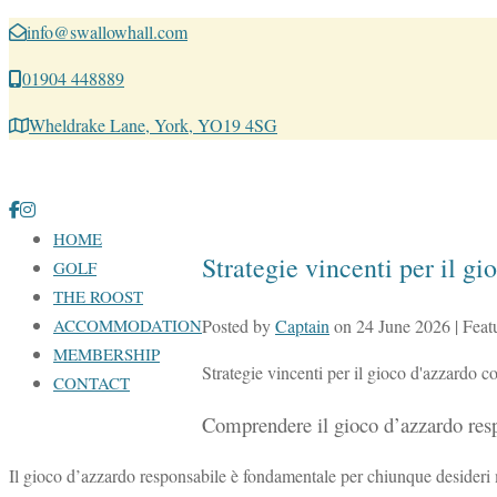
info@swallowhall.com
01904 448889
Wheldrake Lane, York, YO19 4SG
HOME
Strategie vincenti per il g
GOLF
THE ROOST
Posted by
Captain
on
24 June 2026
| Feat
ACCOMMODATION
MEMBERSHIP
Strategie vincenti per il gioco d'azzardo c
CONTACT
Comprendere il gioco d’azzardo res
Il gioco d’azzardo responsabile è fondamentale per chiunque desideri ma