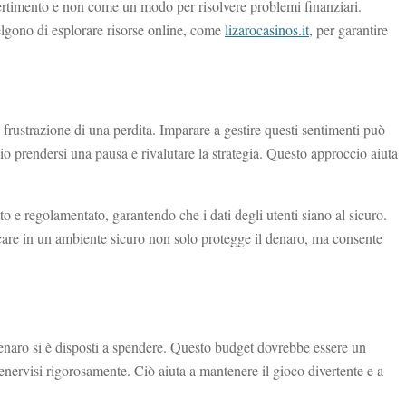
vertimento e non come un modo per risolvere problemi finanziari.
elgono di esplorare risorse online, come
lizarocasinos.it
, per garantire
 frustrazione di una perdita. Imparare a gestire questi sentimenti può
o prendersi una pausa e rivalutare la strategia. Questo approccio aiuta
to e regolamentato, garantendo che i dati degli utenti siano al sicuro.
iocare in un ambiente sicuro non solo protegge il denaro, ma consente
denaro si è disposti a spendere. Questo budget dovrebbe essere un
enervisi rigorosamente. Ciò aiuta a mantenere il gioco divertente e a