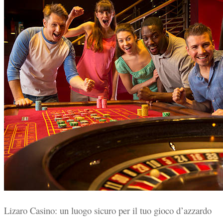
Lizaro Casino: un luogo sicuro per il tuo gioco d’azzardo