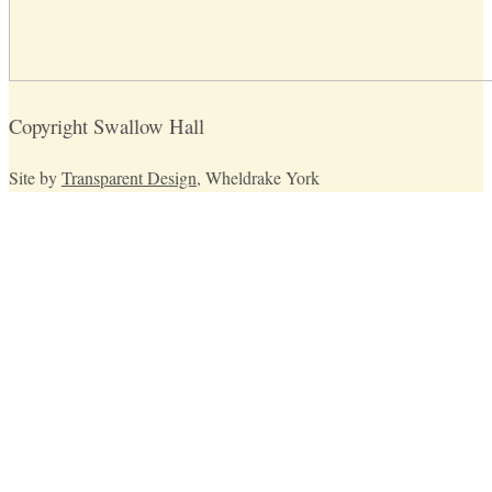
Copyright Swallow Hall
Site by
Transparent Design
, Wheldrake York