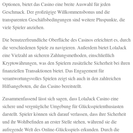
Optionen, bietet das Casino eine breite Auswahl für jeden
Geschmack. Der großzügige Willkommensbonus und die
transparenten Geschäftsbedingungen sind weitere Pluspunkte, die
viele Spieler anziehen.
Die benutzerfreundliche Oberfläche des Casinos erleichtert es, durch
die verschiedenen Spiele zu navigieren. Außerdem bietet LolaJack
eine Vielzahl an sicheren Zahlungsmethoden, einschließlich
Kryptowährungen, was den Spielern zusätzliche Sicherheit bei ihren
finanziellen Transaktionen bietet. Das Engagement für
verantwortungsvolles Spielen zeigt sich auch in den zahlreichen
Hilfsangeboten, die das Casino bereitstellt.
Zusammenfassend lässt sich sagen, dass LolaJack Casino eine
sichere und vergnügliche Umgebung für Glücksspielenthusiasten
darstellt. Spieler können sich darauf verlassen, dass ihre Sicherheit
und ihr Wohlbefinden an erster Stelle stehen, während sie die
aufregende Welt des Online-Glücksspiels erkunden. Durch die