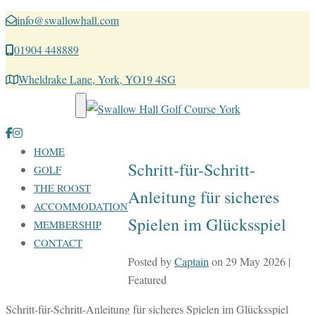
info@swallowhall.com
01904 448889
Wheldrake Lane, York, YO19 4SG
Toggle navigation
HOME
Schritt-für-Schritt-
GOLF
THE ROOST
Anleitung für sicheres
ACCOMMODATION
Spielen im Glücksspiel
MEMBERSHIP
CONTACT
Posted by
Captain
on
29 May 2026
|
Featured
Schritt-für-Schritt-Anleitung für sicheres Spielen im Glücksspiel