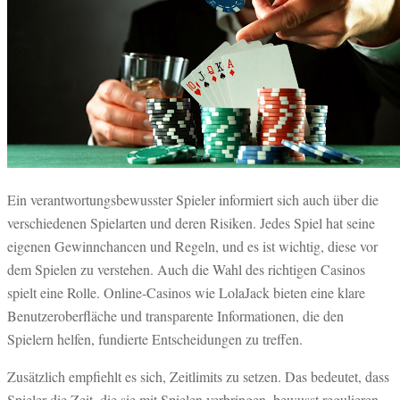
Ein verantwortungsbewusster Spieler informiert sich auch über die
verschiedenen Spielarten und deren Risiken. Jedes Spiel hat seine
eigenen Gewinnchancen und Regeln, und es ist wichtig, diese vor
dem Spielen zu verstehen. Auch die Wahl des richtigen Casinos
spielt eine Rolle. Online-Casinos wie LolaJack bieten eine klare
Benutzeroberfläche und transparente Informationen, die den
Spielern helfen, fundierte Entscheidungen zu treffen.
Zusätzlich empfiehlt es sich, Zeitlimits zu setzen. Das bedeutet, dass
Spieler die Zeit, die sie mit Spielen verbringen, bewusst regulieren.