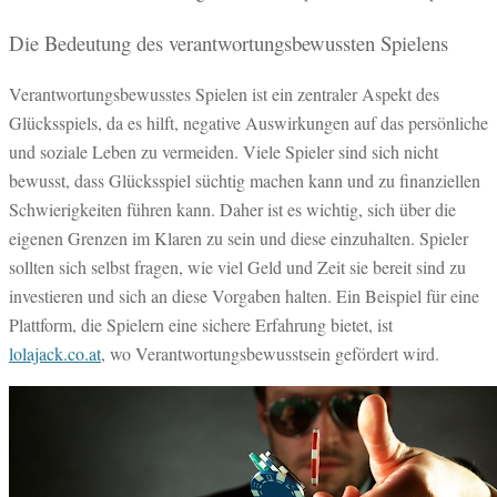
Die Bedeutung des verantwortungsbewussten Spielens
Verantwortungsbewusstes Spielen ist ein zentraler Aspekt des
Glücksspiels, da es hilft, negative Auswirkungen auf das persönliche
und soziale Leben zu vermeiden. Viele Spieler sind sich nicht
bewusst, dass Glücksspiel süchtig machen kann und zu finanziellen
Schwierigkeiten führen kann. Daher ist es wichtig, sich über die
eigenen Grenzen im Klaren zu sein und diese einzuhalten. Spieler
sollten sich selbst fragen, wie viel Geld und Zeit sie bereit sind zu
investieren und sich an diese Vorgaben halten. Ein Beispiel für eine
Plattform, die Spielern eine sichere Erfahrung bietet, ist
lolajack.co.at
, wo Verantwortungsbewusstsein gefördert wird.