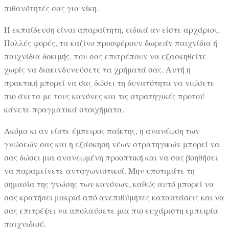
πιθανότητές σας για νίκη.
Η εκπαίδευση είναι απαραίτητη, ειδικά αν είστε αρχάριος.
Πολλές φορές, τα καζίνο προσφέρουν δωρεάν παιχνίδια ή
παιχνίδια δοκιμής, που σας επιτρέπουν να εξασκηθείτε
χωρίς να διακινδυνεύσετε τα χρήματά σας. Αυτή η
πρακτική μπορεί να σας δώσει τη δυνατότητα να νιώσετε
πιο άνετα με τους κανόνες και τις στρατηγικές προτού
κάνετε πραγματικά στοιχήματα.
Ακόμα κι αν είστε έμπειρος παίκτης, η ανανέωση των
γνώσεών σας και η εξάσκηση νέων στρατηγικών μπορεί να
σας δώσει μια ανανεωμένη προοπτική και να σας βοηθήσει
να παραμείνετε ανταγωνιστικοί. Μην υποτιμάτε τη
σημασία της γνώσης των κανόνων, καθώς αυτό μπορεί να
σας κρατήσει μακριά από ανεπιθύμητες καταστάσεις και να
σας επιτρέψει να απολαύσετε μια πιο ευχάριστη εμπειρία
παιχνιδιού.