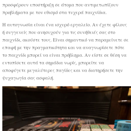
προσφέρουν υποστήριξη σε άτομα που αντιμετωπίζουν
προβλήματα με τον εθισμό στα τυχερά παιχνίδια.
Η αυτογνωσία είναι ένα ισχυρό εργαλείο. Αν έχετε φίλους
ή συγγενείς που ανησυχούν για τις συνήθειές σας στο
παιχνίδι, ακούστε τους. Είναι σημαντικό να παραμείνετε σε
επαφή με την πραγματικότητα και να αναγνωρίσετε πότε
το παιχνίδι μπορεί να είναι πρόβλημα. Αν είστε σε θέση να
εντοπίσετε αυτά τα σημάδια νωρίς, μπορείτε να
αποφύγετε μεγαλύτερες παγίδες και να διατηρήσετε την
ψυχαγωγία σας ασφαλή.