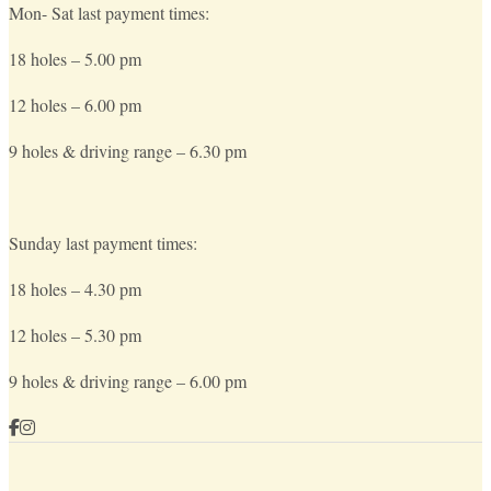
Mon- Sat last payment times:
18 holes – 5.00 pm
12 holes – 6.00 pm
9 holes & driving range – 6.30 pm
Sunday last payment times:
18 holes – 4.30 pm
12 holes – 5.30 pm
9 holes & driving range – 6.00 pm