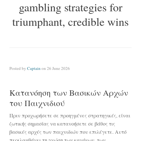
gambling strategies for
triumphant, credible wins
Posted by
Captain
on
26 June 2026
Κατανόηση των Βασικών Αρχών
του Παιχνιδιού
Πριν προχωρήσετε σε προηγμένες στρατηγικές, είναι
ζωτικής σημασίας να κατανοήσετε σε βάθος τις
βασικές αρχές των παιχνιδιών που επιλέγετε. Αυτό
περιλαμβάνει τη γνώση των κανόνων, των