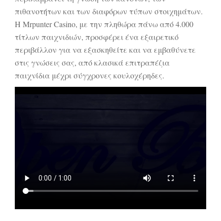
πιθανοτήτων και των διαφόρων τύπων στοιχημάτων.
Η Mrpunter Casino, με την πληθώρα πάνω από 4.000
τίτλων παιχνιδιών, προσφέρει ένα εξαιρετικό
περιβάλλον για να εξασκηθείτε και να εμβαθύνετε
στις γνώσεις σας, από κλασικά επιτραπέζια
παιχνίδια μέχρι σύγχρονες κουλοχέρηδες.