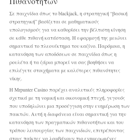
Πιθανοτήτων
Σε παιχνίδια όπως το blackjack, η στρατηγική “βασική
στρατηγική” βασίζεται σε μαθηματικούς
υπολογισμούς για να καθορίσει την βέλτιστη κίνηση
σε κάθε πιθανή κατάσταση. Η εφαρμογή της μειώνει
σημαντικά το πλεονέκτημα του καζίνο. Παρόμοια, η
κατανόηση των αποδόσεων σε παιχνίδια όπως η
ρουλέτα ή τα ζάρια μπορεί να σας βοηθήσει να
επιλέγετε στοιχήματα με καλύτερες πιθανότητες
νίκης.
Η Mrpunter Casino παρέχει αναλυτικές πληροφορίες
σχετικά με τη νομική και οικονομική πτυχή, γεγονός
που υποδηλώνει μια προσέγγιση στην ενημέρωση των
παικτών. Αυτή η διαφάνεια είναι σημαντική για την
κατανόηση των πραγματικών πιθανοτήτων και του
τρόπου λειτουργίας των παιχνιδιών, επιτρέποντας
στους παίκτες να λαμβάνουν πιο ενημερωμένες