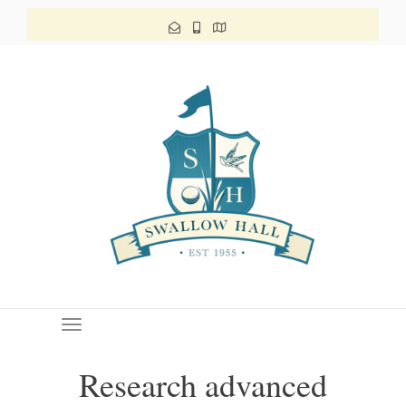
Toggle navigation
Research advanced