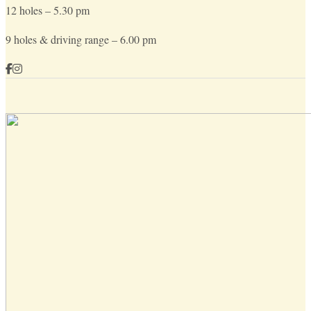
12 holes – 5.30 pm
9 holes & driving range – 6.00 pm