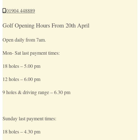
01904 448889
Golf Opening Hours From 20th April
Open daily from 7am.
Mon- Sat last payment times:
18 holes – 5.00 pm
12 holes – 6.00 pm
9 holes & driving range – 6.30 pm
Sunday last payment times:
18 holes – 4.30 pm