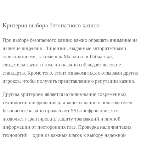
Критерии выбора безопасного казино
При выборе безопасного казино важно обращать внимание на
наличие лицензии. Лицензии, выданные авторитетными
юрисдикциями, такими как Мальта или Гибралтар,
свидетельствуют о том, что казино соблюдает высокие
стандарты. Кроме того, стоит ознакомиться с отзывами других
игроков, чтобы получить представление о репутации казино.
Другим критерием является использование современных
технологий шифрования для защиты данных пользователей.
Безопасные казино применяют SSL-шифрование, что
позволяет гарантировать защиту транзакций и личной
информации от посторонних глаз. Проверка наличия таких
технологий – один из важных шагов к выбору надежной