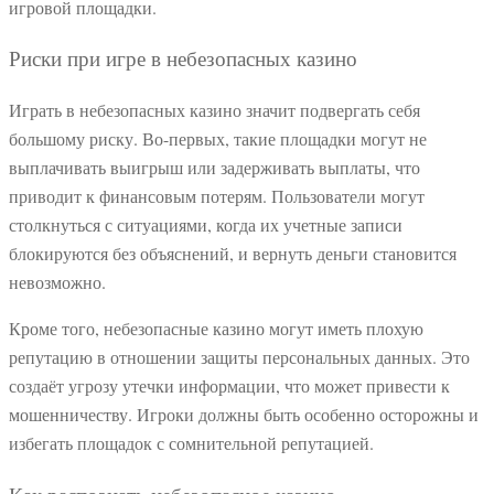
игровой площадки.
Риски при игре в небезопасных казино
Играть в небезопасных казино значит подвергать себя
большому риску. Во-первых, такие площадки могут не
выплачивать выигрыш или задерживать выплаты, что
приводит к финансовым потерям. Пользователи могут
столкнуться с ситуациями, когда их учетные записи
блокируются без объяснений, и вернуть деньги становится
невозможно.
Кроме того, небезопасные казино могут иметь плохую
репутацию в отношении защиты персональных данных. Это
создаёт угрозу утечки информации, что может привести к
мошенничеству. Игроки должны быть особенно осторожны и
избегать площадок с сомнительной репутацией.