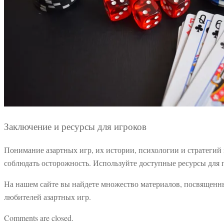
Заключение и ресурсы для игроков
Понимание азартных игр, их истории, психологии и стратегий
соблюдать осторожность. Используйте доступные ресурсы для 
На нашем сайте вы найдете множество материалов, посвященны
любителей азартных игр.
Comments are closed.