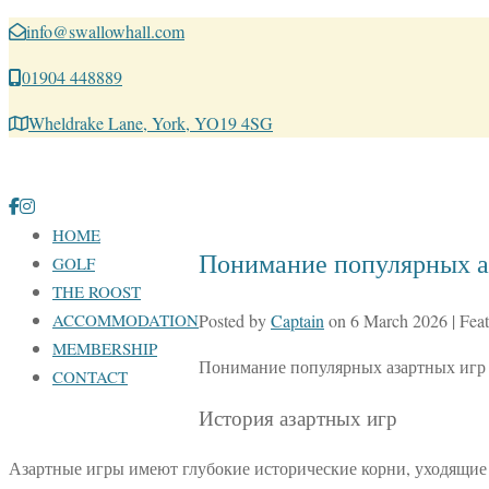
info@swallowhall.com
01904 448889
Wheldrake Lane, York, YO19 4SG
HOME
Понимание популярных аз
GOLF
THE ROOST
Posted by
Captain
on
6 March 2026
| Fea
ACCOMMODATION
MEMBERSHIP
Понимание популярных азартных игр 
CONTACT
История азартных игр
Азартные игры имеют глубокие исторические корни, уходящие 