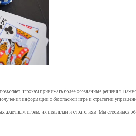
 позволяет игрокам принимать более осознанные решения. Важно
получения информации о безопасной игре и стратегии управлен
х азартным играм, их правилам и стратегиям. Мы стремимся об