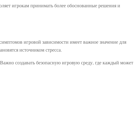
воляет игрокам принимать более обоснованные решения и
 симптомов игровой зависимости имеет важное значение для
ановятся источником стресса.
 Важно создавать безопасную игровую среду, где каждый может