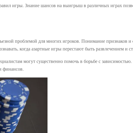
правил игры. Знание шансов на выигрыш в различных играх поз
ерьезной проблемой для многих игроков. Понимание признаков и
знавать, когда азартные игры перестают быть развлечением и ст
ециалистам могут существенно помочь в борьбе с зависимостью.
и финансов.