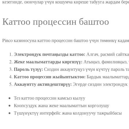
кезегинде, оюнчулар үчүн кошумча киреше табууга жардам бер
Каттоо процессин баштоо
Pinco казиносуна каттоо процессин баштоо үчүн төмөнкү када
Электрондук почтаңызды каттоо:
Алгач, расмий сайтка
Жеке маалыматтарды киргизүү:
Атыңыз, фамилияңыз, т
Пароль түзүү:
Сиздин аккаунтуңуз үчүн күчтүү пароль та
Каттоо процессин жыйынтыктоо:
Бардык маалыматтард
Аккаунтту активдештирүү:
Эгерде сиздин электрондук 
Тез каттоо процессин камсыз кылуу
Коопсуздук жана жеке маалыматтын корголушу
Түшүнүктүү интерфейс жана колдонуучу тажрыйбасы