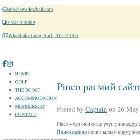
info@swallowhall.com
01904 448889
Wheldrake Lane, York, YO19 4SG
HOME
GOLF
Pinco расмий сайт
THE ROOST
ACCOMMODATION
MEMBERSHIP
Posted by
Captain
on
26 May
CONTACT
Pinco – бул оюнчулар үчүн уникалдуу
Пинко казино
оюнга ылдам кирүү жол
кененирээк маалымат беребиз.