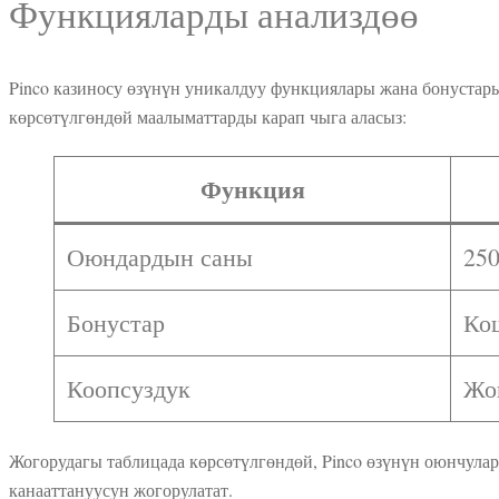
Функцияларды анализдөө
Pinco казиносу өзүнүн уникалдуу функциялары жана бонуста
көрсөтүлгөндөй маалыматтарды карап чыга аласыз:
Функция
Оюндардын саны
25
Бонустар
Ко
Коопсуздук
Жог
Жогорудагы таблицада көрсөтүлгөндөй, Pinco өзүнүн оюнчулар
канааттануусун жогорулатат.