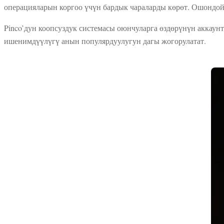
операцияларын коргоо үчүн бардык чараларды көрөт. Ошондой 
Pinco’дун коопсуздук системасы оюнчуларга өздөрүнүн аккау
ишенимдүүлүгү анын популярдуулугун дагы жогорулатат.