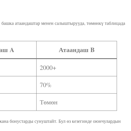
башка атаандаштар менен салыштырууда, төмөнкү таблицада
аш A
Атаандаш B
2000+
70%
Төмөн
жана бонустарды сунуштайт. Бул өз кезегинде оюнчулардын