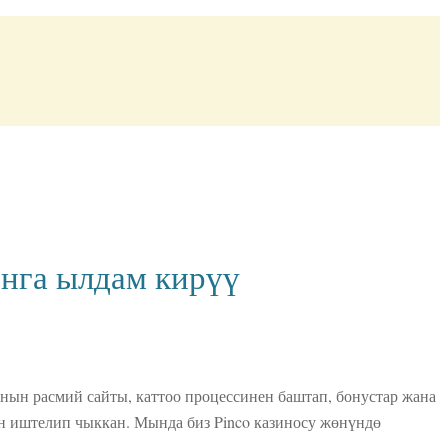
юнга ылдам кирүү
нын расмий сайты, каттоо процессинен баштап, бонустар жана
н иштелип чыккан. Мында биз Pinco казиносу жөнүндө