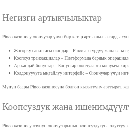
Негизги артыкчылыктар
Pinco казиносу оюнчулар үчүн бир катар артыкчылыктарды су
Жогорку сапаттагы оюндар – Pinco ар түрдүү жана сапат
Коопсуз транзакциялар – Платформада бардык операциял
Ар кандай бонустар – Бонустар оюнчуларга кошумча кире
Колдонуучуга ыңгайлуу интерфейс – Оюнчулар үчүн инт
Мунун баары Pinco казиносуна болгон кызыгууну арттырат, ж
Коопсуздук жана ишенимдүүл
Pinco казиносу өзүнүн оюнчуларынын коопсуздугуна олуттуу