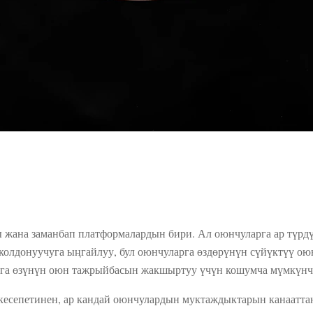
ы жана заманбап платформалардын бири. Ал оюнчуларга ар түрд
олдонуучуга ыңгайлуу, бул оюнчуларга өздөрүнүн сүйүктүү оюн
ларга өзүнүн оюн тажрыйбасын жакшыртуу үчүн кошумча мүмкүнч
есепетинен, ар кандай оюнчулардын муктаждыктарын канааттан