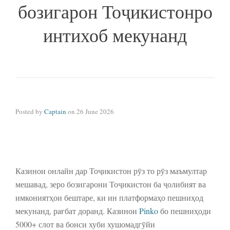
бозигарон Тоҷикистонро
интихоб мекунанд
Posted by
Captain
on
26 June 2026
Казинои онлайн дар Тоҷикистон рӯз то рӯз маъмултар
мешавад, зеро бозигарони Тоҷикистон ба ҷолибият ва
имкониятҳои бештаре, ки ин платформаҳо пешниҳод
мекунанд, рағбат доранд. Казинои
Pinko
бо пешниҳоди
5000+ слот ва бонси хуби хушомадгӯйи