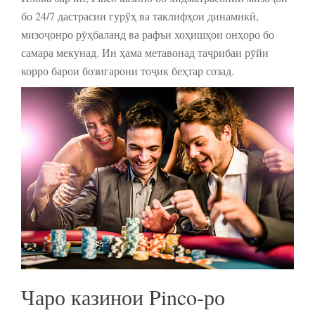
бо 24/7 дастрасии гурӯҳ ва таклифҳои динамикӣ,
мизоҷонро рӯҳбаланд ва рафъи хоҳишҳои онҳоро бо
самара мекунад. Ин ҳама метавонад таҷрибаи рӯйи
корро барои бозигарони тоҷик беҳтар созад.
Чаро казинои Pinco-ро