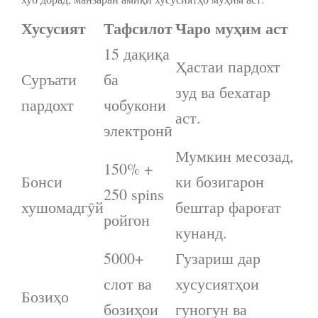
Хусусият
Тафсилот
Чаро муҳим аст
15 дақиқа
Ҳастаи пардохт
Суръати
ба
зуд ва бехатар
пардохт
чобукони
аст.
электронӣ
Мумкин месозад,
150% +
Бонси
ки бозигарон
250 spins
хушомадгӯй
бештар фароғат
ройгон
кунанд.
5000+
Гузариш дар
слот ва
хусусиятҳои
Бозиҳо
бозиҳои
гуногун ва