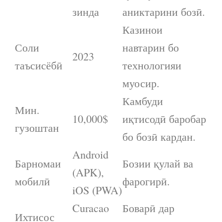
зинда
аниктарини бозӣ.
Казинои
Соли
навтарин бо
2023
таъсисёбӣ
технологияи
муосир.
Камбуди
Мин.
10,000$
иқтисодӣ баробар
гузоштан
бо бозӣ кардан.
Android
Барномаи
Бозии қулай ва
(APK),
мобилӣ
фарогирӣ.
iOS (PWA)
Curacao
Боварӣ дар
Ихтисос