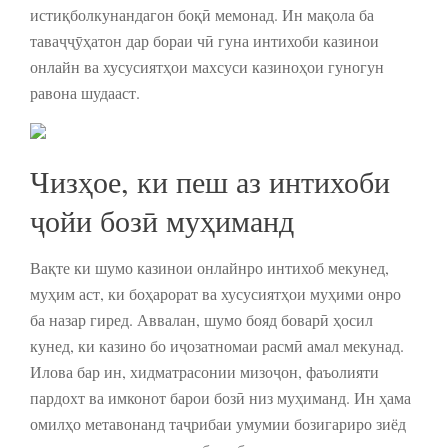
истиқболкунандагон боқӣ мемонад. Ин мақола ба
таваҷҷӯҳатон дар бораи чӣ гуна интихоби казинои
онлайн ва хусусиятҳои махсуси казиноҳои гуногун
равона шудааст.
Чизҳое, ки пеш аз интихоби
ҷойи бозӣ муҳиманд
Вақте ки шумо казинои онлайнро интихоб мекунед,
муҳим аст, ки боҳарорат ва хусусиятҳои муҳими онро
ба назар гиред. Аввалан, шумо бояд боварӣ ҳосил
кунед, ки казино бо иҷозатномаи расмӣ амал мекунад.
Илова бар ин, хидматрасонии мизоҷон, фаъолияти
пардохт ва имконот барои бозӣ низ муҳиманд. Ин ҳама
омилҳо метавонанд таҷрибаи умумии бозигариро зиёд