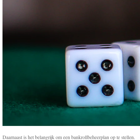
Daarnaast is het belangrijk om een bankrollbeheerplan op te stellen.