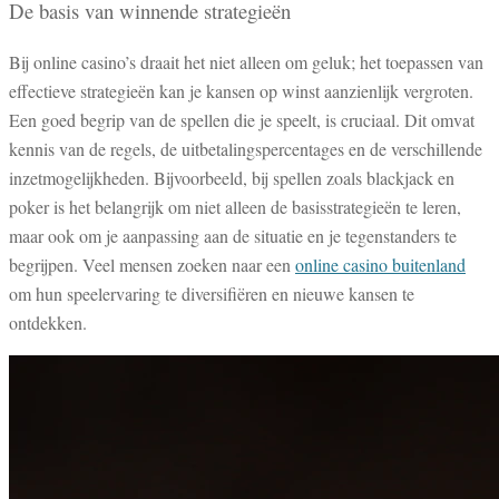
De basis van winnende strategieën
Bij online casino’s draait het niet alleen om geluk; het toepassen van
effectieve strategieën kan je kansen op winst aanzienlijk vergroten.
Een goed begrip van de spellen die je speelt, is cruciaal. Dit omvat
kennis van de regels, de uitbetalingspercentages en de verschillende
inzetmogelijkheden. Bijvoorbeeld, bij spellen zoals blackjack en
poker is het belangrijk om niet alleen de basisstrategieën te leren,
maar ook om je aanpassing aan de situatie en je tegenstanders te
begrijpen. Veel mensen zoeken naar een
online casino buitenland
om hun speelervaring te diversifiëren en nieuwe kansen te
ontdekken.