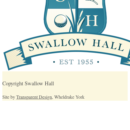
Copyright Swallow Hall
Site by
Transparent Design
, Wheldrake York