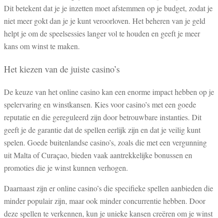
Dit betekent dat je je inzetten moet afstemmen op je budget, zodat je
niet meer gokt dan je je kunt veroorloven. Het beheren van je geld
helpt je om de speelsessies langer vol te houden en geeft je meer
kans om winst te maken.
Het kiezen van de juiste casino’s
De keuze van het online casino kan een enorme impact hebben op je
spelervaring en winstkansen. Kies voor casino’s met een goede
reputatie en die gereguleerd zijn door betrouwbare instanties. Dit
geeft je de garantie dat de spellen eerlijk zijn en dat je veilig kunt
spelen. Goede buitenlandse casino’s, zoals die met een vergunning
uit Malta of Curaçao, bieden vaak aantrekkelijke bonussen en
promoties die je winst kunnen verhogen.
Daarnaast zijn er online casino’s die specifieke spellen aanbieden die
minder populair zijn, maar ook minder concurrentie hebben. Door
deze spellen te verkennen, kun je unieke kansen creëren om je winst