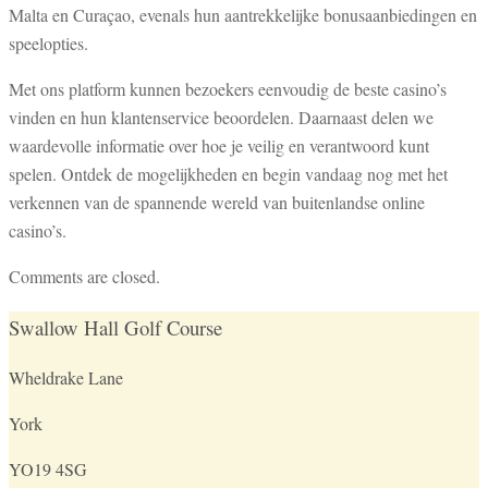
Malta en Curaçao, evenals hun aantrekkelijke bonusaanbiedingen en
speelopties.
Met ons platform kunnen bezoekers eenvoudig de beste casino’s
vinden en hun klantenservice beoordelen. Daarnaast delen we
waardevolle informatie over hoe je veilig en verantwoord kunt
spelen. Ontdek de mogelijkheden en begin vandaag nog met het
verkennen van de spannende wereld van buitenlandse online
casino’s.
Comments are closed.
Swallow Hall Golf Course
Wheldrake Lane
York
YO19 4SG