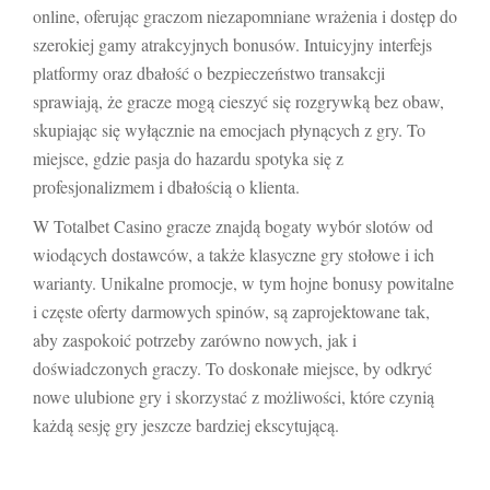
online, oferując graczom niezapomniane wrażenia i dostęp do
szerokiej gamy atrakcyjnych bonusów. Intuicyjny interfejs
platformy oraz dbałość o bezpieczeństwo transakcji
sprawiają, że gracze mogą cieszyć się rozgrywką bez obaw,
skupiając się wyłącznie na emocjach płynących z gry. To
miejsce, gdzie pasja do hazardu spotyka się z
profesjonalizmem i dbałością o klienta.
W Totalbet Casino gracze znajdą bogaty wybór slotów od
wiodących dostawców, a także klasyczne gry stołowe i ich
warianty. Unikalne promocje, w tym hojne bonusy powitalne
i częste oferty darmowych spinów, są zaprojektowane tak,
aby zaspokoić potrzeby zarówno nowych, jak i
doświadczonych graczy. To doskonałe miejsce, by odkryć
nowe ulubione gry i skorzystać z możliwości, które czynią
każdą sesję gry jeszcze bardziej ekscytującą.