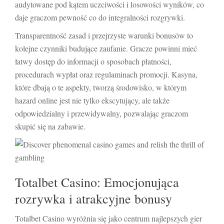
audytowane pod kątem uczciwości i losowości wyników, co
daje graczom pewność co do integralności rozgrywki.
Transparentność zasad i przejrzyste warunki bonusów to
kolejne czynniki budujące zaufanie. Gracze powinni mieć
łatwy dostęp do informacji o sposobach płatności,
procedurach wypłat oraz regulaminach promocji. Kasyna,
które dbają o te aspekty, tworzą środowisko, w którym
hazard online jest nie tylko ekscytujący, ale także
odpowiedzialny i przewidywalny, pozwalając graczom
skupić się na zabawie.
Totalbet Casino: Emocjonująca
rozrywka i atrakcyjne bonusy
Totalbet Casino wyróżnia się jako centrum najlepszych gier