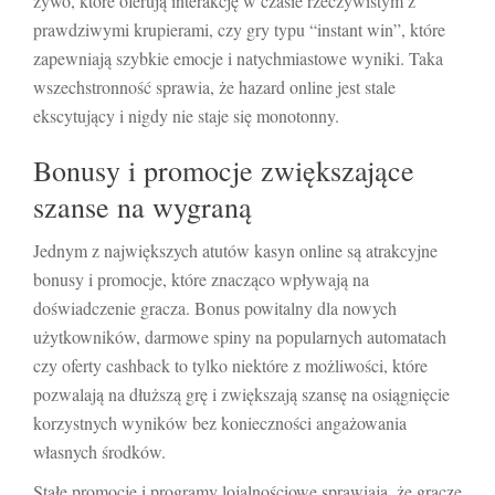
żywo, które oferują interakcję w czasie rzeczywistym z
prawdziwymi krupierami, czy gry typu “instant win”, które
zapewniają szybkie emocje i natychmiastowe wyniki. Taka
wszechstronność sprawia, że hazard online jest stale
ekscytujący i nigdy nie staje się monotonny.
Bonusy i promocje zwiększające
szanse na wygraną
Jednym z największych atutów kasyn online są atrakcyjne
bonusy i promocje, które znacząco wpływają na
doświadczenie gracza. Bonus powitalny dla nowych
użytkowników, darmowe spiny na popularnych automatach
czy oferty cashback to tylko niektóre z możliwości, które
pozwalają na dłuższą grę i zwiększają szansę na osiągnięcie
korzystnych wyników bez konieczności angażowania
własnych środków.
Stałe promocje i programy lojalnościowe sprawiają, że gracze