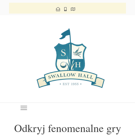
Toggle navigation
Odkryj fenomenalne gry