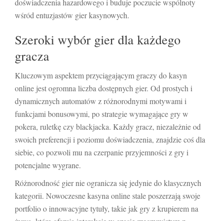
doświadczenia hazardowego i buduje poczucie wspólnoty
wśród entuzjastów gier kasynowych.
Szeroki wybór gier dla każdego
gracza
Kluczowym aspektem przyciągającym graczy do kasyn
online jest ogromna liczba dostępnych gier. Od prostych i
dynamicznych automatów z różnorodnymi motywami i
funkcjami bonusowymi, po strategie wymagające gry w
pokera, ruletkę czy blackjacka. Każdy gracz, niezależnie od
swoich preferencji i poziomu doświadczenia, znajdzie coś dla
siebie, co pozwoli mu na czerpanie przyjemności z gry i
potencjalne wygrane.
Różnorodność gier nie ogranicza się jedynie do klasycznych
kategorii. Nowoczesne kasyna online stale poszerzają swoje
portfolio o innowacyjne tytuły, takie jak gry z krupierem na