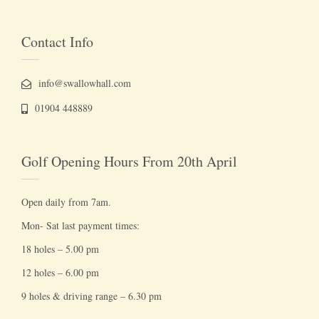
Contact Info
info@swallowhall.com
01904 448889
Golf Opening Hours From 20th April
Open daily from 7am.
Mon- Sat last payment times:
18 holes – 5.00 pm
12 holes – 6.00 pm
9 holes & driving range – 6.30 pm