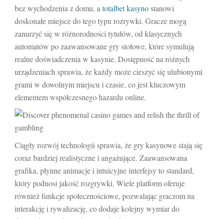
bez wychodzenia z domu, a
totalbet kasyno
stanowi
doskonałe miejsce do tego typu rozrywki. Gracze mogą
zanurzyć się w różnorodności tytułów, od klasycznych
automatów po zaawansowane gry stołowe, które symulują
realne doświadczenia w kasynie. Dostępność na różnych
urządzeniach sprawia, że każdy może cieszyć się ulubionymi
grami w dowolnym miejscu i czasie, co jest kluczowym
elementem współczesnego hazardu online.
Ciągły rozwój technologii sprawia, że gry kasynowe stają się
coraz bardziej realistyczne i angażujące. Zaawansowana
grafika, płynne animacje i intuicyjne interfejsy to standard,
który podnosi jakość rozgrywki. Wiele platform oferuje
również funkcje społecznościowe, pozwalając graczom na
interakcję i rywalizację, co dodaje kolejny wymiar do