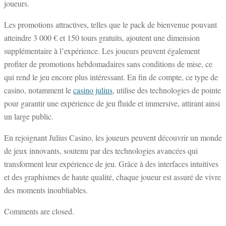
joueurs.
Les promotions attractives, telles que le pack de bienvenue pouvant
atteindre 3 000 € et 150 tours gratuits, ajoutent une dimension
supplémentaire à l’expérience. Les joueurs peuvent également
profiter de promotions hebdomadaires sans conditions de mise, ce
qui rend le jeu encore plus intéressant. En fin de compte, ce type de
casino, notamment le
casino julius
, utilise des technologies de pointe
pour garantir une expérience de jeu fluide et immersive, attirant ainsi
un large public.
En rejoignant Julius Casino, les joueurs peuvent découvrir un monde
de jeux innovants, soutenu par des technologies avancées qui
transforment leur expérience de jeu. Grâce à des interfaces intuitives
et des graphismes de haute qualité, chaque joueur est assuré de vivre
des moments inoubliables.
Comments are closed.