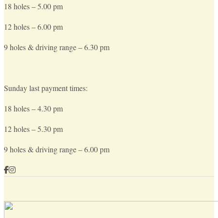
18 holes – 5.00 pm
12 holes – 6.00 pm
9 holes & driving range – 6.30 pm
Sunday last payment times:
18 holes – 4.30 pm
12 holes – 5.30 pm
9 holes & driving range – 6.00 pm