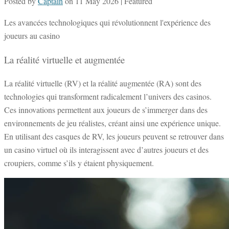
Posted by
Captain
on
11 May 2026
| Featured
Les avancées technologiques qui révolutionnent l'expérience des
joueurs au casino
La réalité virtuelle et augmentée
La réalité virtuelle (RV) et la réalité augmentée (RA) sont des
technologies qui transforment radicalement l’univers des casinos.
Ces innovations permettent aux joueurs de s’immerger dans des
environnements de jeu réalistes, créant ainsi une expérience unique.
En utilisant des casques de RV, les joueurs peuvent se retrouver dans
un casino virtuel où ils interagissent avec d’autres joueurs et des
croupiers, comme s’ils y étaient physiquement.