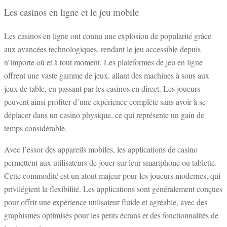
Les casinos en ligne et le jeu mobile
Les casinos en ligne ont connu une explosion de popularité grâce
aux avancées technologiques, rendant le jeu accessible depuis
n’importe où et à tout moment. Les plateformes de jeu en ligne
offrent une vaste gamme de jeux, allant des machines à sous aux
jeux de table, en passant par les casinos en direct. Les joueurs
peuvent ainsi profiter d’une expérience complète sans avoir à se
déplacer dans un casino physique, ce qui représente un gain de
temps considérable.
Avec l’essor des appareils mobiles, les applications de casino
permettent aux utilisateurs de jouer sur leur smartphone ou tablette.
Cette commodité est un atout majeur pour les joueurs modernes, qui
privilégient la flexibilité. Les applications sont généralement conçues
pour offrir une expérience utilisateur fluide et agréable, avec des
graphismes optimisés pour les petits écrans et des fonctionnalités de