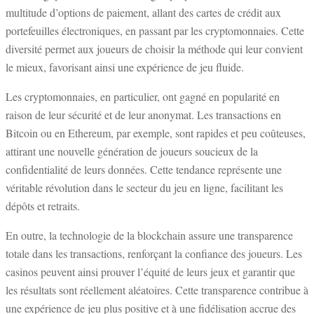
multitude d’options de paiement, allant des cartes de crédit aux
portefeuilles électroniques, en passant par les cryptomonnaies. Cette
diversité permet aux joueurs de choisir la méthode qui leur convient
le mieux, favorisant ainsi une expérience de jeu fluide.
Les cryptomonnaies, en particulier, ont gagné en popularité en
raison de leur sécurité et de leur anonymat. Les transactions en
Bitcoin ou en Ethereum, par exemple, sont rapides et peu coûteuses,
attirant une nouvelle génération de joueurs soucieux de la
confidentialité de leurs données. Cette tendance représente une
véritable révolution dans le secteur du jeu en ligne, facilitant les
dépôts et retraits.
En outre, la technologie de la blockchain assure une transparence
totale dans les transactions, renforçant la confiance des joueurs. Les
casinos peuvent ainsi prouver l’équité de leurs jeux et garantir que
les résultats sont réellement aléatoires. Cette transparence contribue à
une expérience de jeu plus positive et à une fidélisation accrue des