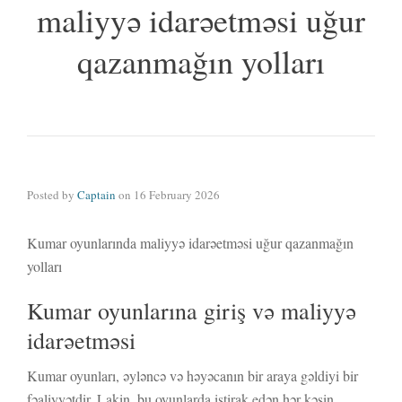
maliyyə idarəetməsi uğur
qazanmağın yolları
Posted by
Captain
on
16 February 2026
Kumar oyunlarında maliyyə idarəetməsi uğur qazanmağın
yolları
Kumar oyunlarına giriş və maliyyə
idarəetməsi
Kumar oyunları, əyləncə və həyəcanın bir araya gəldiyi bir
fəaliyyətdir. Lakin, bu oyunlarda iştirak edən hər kəsin