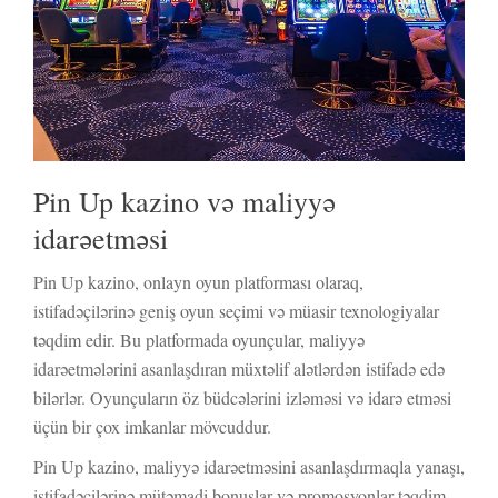
Pin Up kazino və maliyyə
idarəetməsi
Pin Up kazino, onlayn oyun platforması olaraq,
istifadəçilərinə geniş oyun seçimi və müasir texnologiyalar
təqdim edir. Bu platformada oyunçular, maliyyə
idarəetmələrini asanlaşdıran müxtəlif alətlərdən istifadə edə
bilərlər. Oyunçuların öz büdcələrini izləməsi və idarə etməsi
üçün bir çox imkanlar mövcuddur.
Pin Up kazino, maliyyə idarəetməsini asanlaşdırmaqla yanaşı,
istifadəçilərinə mütəmadi bonuslar və promosyonlar təqdim