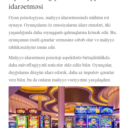
idarəetməsi
Oyun psixologiyası, maliyyə idarəetməsində mühüm rol
oynayır. Oyunçuların öz emosiyalarını idarə etmələri, itki
yaşandığında daha soyuqqanlı qalmaqlarına kömək edir. Bu,
oyunçunun təsirli qərarlar verməsinə səbəb olur və maliyyə
təhlükəsizliyini təmin edir.
Maliyyə idarəetməsi psixoloji aspektlərlə birləşdirildikdə,
daha müvəffəqiyyətli nəticələr əldə edilə bilər. Oyunçular,
duyğularını düzgün idarə edərək, daha az impulsiv qərarlar
verə bilər, bu da onların maliyyə vəziyyətini yaxşılaşdırır.