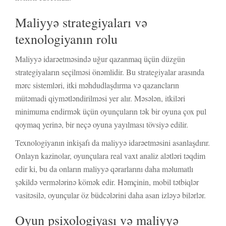
Maliyyə strategiyaları və
texnologiyanın rolu
Maliyyə idarəetməsində uğur qazanmaq üçün düzgün
strategiyaların seçilməsi önəmlidir. Bu strategiyalar arasında
mərc sistemləri, itki məhdudlaşdırma və qazancların
mütəmadi qiymətləndirilməsi yer alır. Məsələn, itkiləri
minimuma endirmək üçün oyunçuların tək bir oyuna çox pul
qoymaq yerinə, bir neçə oyuna yayılması tövsiyə edilir.
Texnologiyanın inkişafı da maliyyə idarəetməsini asanlaşdırır.
Onlayn kazinolar, oyunçulara real vaxt analiz alətləri təqdim
edir ki, bu da onların maliyyə qərarlarını daha məlumatlı
şəkildə vermələrinə kömək edir. Həmçinin, mobil tətbiqlər
vasitəsilə, oyunçular öz büdcələrini daha asan izləyə bilərlər.
Oyun psixologiyası və maliyyə