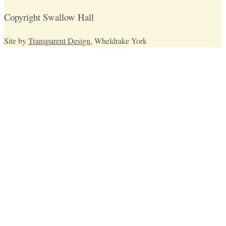
Copyright Swallow Hall
Site by
Transparent Design
, Wheldrake York