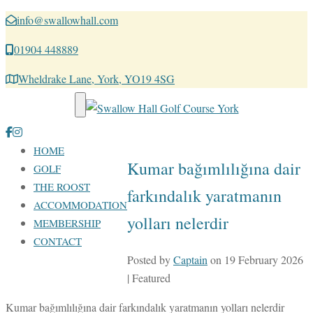
info@swallowhall.com
01904 448889
Wheldrake Lane, York, YO19 4SG
Toggle navigation
HOME
Kumar bağımlılığına dair
GOLF
THE ROOST
farkındalık yaratmanın
ACCOMMODATION
yolları nelerdir
MEMBERSHIP
CONTACT
Posted by
Captain
on
19 February 2026
| Featured
Kumar bağımlılığına dair farkındalık yaratmanın yolları nelerdir