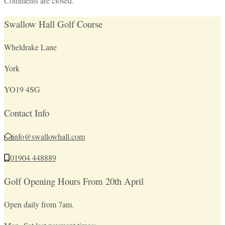
Comments are closed.
Swallow Hall Golf Course
Wheldrake Lane
York
YO19 4SG
Contact Info
info@swallowhall.com
01904 448889
Golf Opening Hours From 20th April
Open daily from 7am.