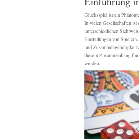
Einführung in
Glücksspiel ist ein Phänom
In vielen Gesellschaften ist
unterschiedlichen Sichtweis
Einstellungen von Spielern.
und Zusammengehörigkeit zu
diesem Zusammenhang finde
werden.