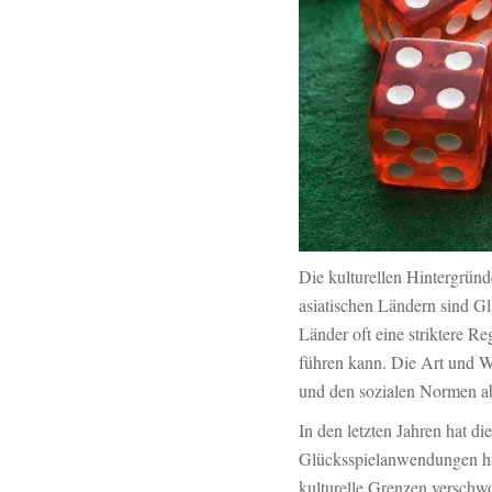
Die kulturellen Hintergründ
asiatischen Ländern sind Gl
Länder oft eine striktere R
führen kann. Die Art und We
und den sozialen Normen a
In den letzten Jahren hat d
Glücksspielanwendungen hab
kulturelle Grenzen verschw