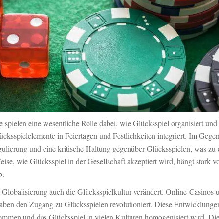
e spielen eine wesentliche Rolle dabei, wie Glücksspiel organisiert und
ücksspielelemente in Feiertagen und Festlichkeiten integriert. Im Gege
egulierung und eine kritische Haltung gegenüber Glücksspielen, was zu
ise, wie Glücksspiel in der Gesellschaft akzeptiert wird, hängt stark v
b.
ie Globalisierung auch die Glücksspielkultur verändert. Online-Casinos
en den Zugang zu Glücksspielen revolutioniert. Diese Entwicklungen
ommen und das Glücksspiel in vielen Kulturen homogenisiert wird. Die