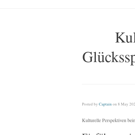
Kul
Glückssp
Posted by
Captain
on
8 May 20
Kulturelle Perspektiven be