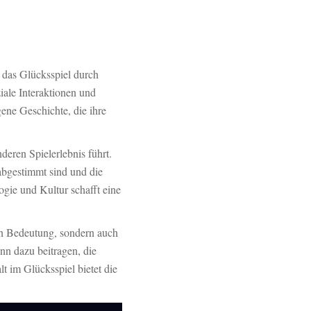
d das Glücksspiel durch
iale Interaktionen und
gene Geschichte, die ihre
deren Spielerlebnis führt.
abgestimmt sind und die
gie und Kultur schafft eine
von Bedeutung, sondern auch
ann dazu beitragen, die
lt im Glücksspiel bietet die