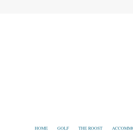
HOME
GOLF
THE ROOST
ACCOMM