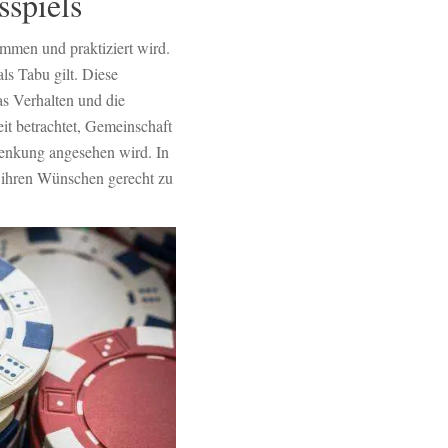
sspiels
mmen und praktiziert wird.
als Tabu gilt. Diese
as Verhalten und die
eit betrachtet, Gemeinschaft
lenkung angesehen wird. In
 ihren Wünschen gerecht zu