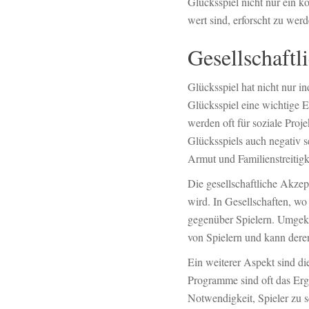
Glücksspiel nicht nur ein ko
wert sind, erforscht zu werd
Gesellschaft
Glücksspiel hat nicht nur i
Glücksspiel eine wichtige E
werden oft für soziale Proj
Glücksspiels auch negativ 
Armut und Familienstreitigk
Die gesellschaftliche Akze
wird. In Gesellschaften, wo 
gegenüber Spielern. Umgekeh
von Spielern und kann deren
Ein weiterer Aspekt sind di
Programme sind oft das Erge
Notwendigkeit, Spieler zu s