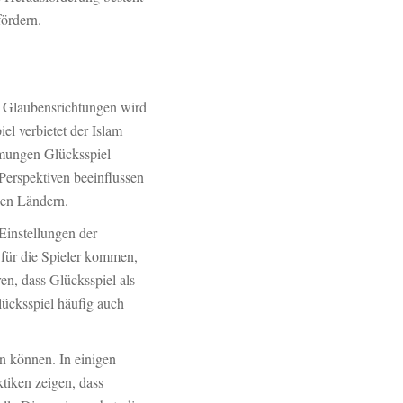
fördern.
en Glaubensrichtungen wird
l verbietet der Islam
ömungen Glücksspiel
 Perspektiven beeinflussen
nen Ländern.
Einstellungen der
 für die Spieler kommen,
n, dass Glücksspiel als
lücksspiel häufig auch
en können. In einigen
ktiken zeigen, dass