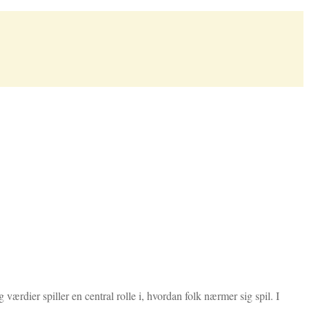
værdier spiller en central rolle i, hvordan folk nærmer sig spil. I