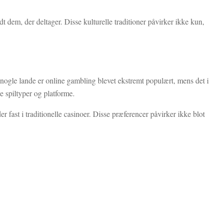
dt dem, der deltager. Disse kulturelle traditioner påvirker ikke kun,
 nogle lande er online gambling blevet ekstremt populært, mens det i
e spiltyper og platforme.
fast i traditionelle casinoer. Disse præferencer påvirker ikke blot