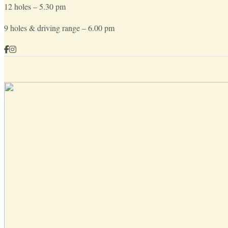
12 holes – 5.30 pm
9 holes & driving range – 6.00 pm