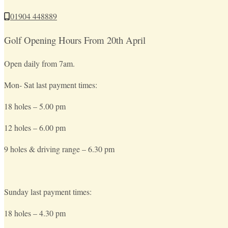
01904 448889
Golf Opening Hours From 20th April
Open daily from 7am.
Mon- Sat last payment times:
18 holes – 5.00 pm
12 holes – 6.00 pm
9 holes & driving range – 6.30 pm
Sunday last payment times:
18 holes – 4.30 pm