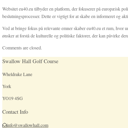
Websitet eu40.eu tilbyder en platform, der fokuserer på europæisk pol
beslutningsprocesser. Dette er vigtigt for at skabe en informeret og ak
Ved at bringe fokus på relevante emner skaber eu40.eu et rum, hvor un
ønsker at forstå de kulturelle og politiske faktorer, der kan påvirke de
Comments are closed.
Swallow Hall Golf Course
Wheldrake Lane
York
YO19 4SG
Contact Info
info@swallowhall.com