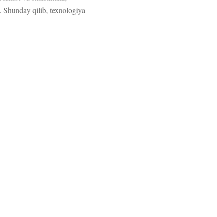
i. Shunday qilib, texnologiya