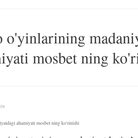
 o'yinlarining madani
yati mosbet ning ko'r
026
yatdagi ahamiyati mosbet ning ko'rinishi