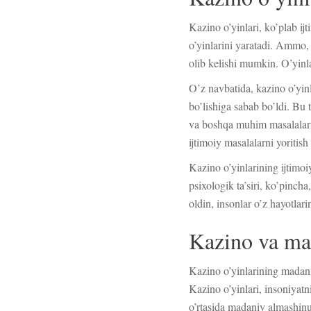
Kazino o’yinlari, ko’plab ij
o’yinlarini yaratadi. Ammo,
olib kelishi mumkin. O’yinl
O’z navbatida, kazino o’yinl
bo’lishiga sabab bo’ldi. Bu 
va boshqa muhim masalalarni 
ijtimoiy masalalarni yoritis
Kazino o’yinlarining ijtimo
psixologik ta’siri, ko’pinch
oldin, insonlar o’z hayotlar
Kazino va mad
Kazino o’yinlarining madaniy
Kazino o’yinlari, insoniyatni
o’rtasida madaniy almashinu