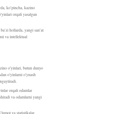
arda, ko’pincha, kazino
’yinlari orqali yasalgan
ba’zi hollarda, yangi san’at
mi va intellektual
azino o’yinlari, butun dunyo
dan o’yinlarni o’ynash
ngaytiradi.
inlar orqali odamlar
 oshiradi va odamlarni yangi
umot va statistikalar,