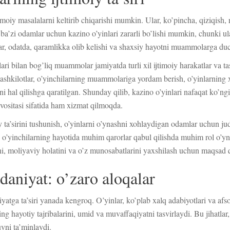
timoiy masalalarni keltirib chiqarishi mumkin. Ular, ko’pincha, qiziqish
 ba’zi odamlar uchun kazino o’yinlari zararli bo’lishi mumkin, chunki
ar, odatda, qaramlikka olib kelishi va shaxsiy hayotni muammolarga du
ari bilan bog’liq muammolar jamiyatda turli xil ijtimoiy harakatlar va t
tashkilotlar, o’yinchilarning muammolariga yordam berish, o’yinlarning x
hal qilishga qaratilgan. Shunday qilib, kazino o’yinlari nafaqat ko’ngil 
h vositasi sifatida ham xizmat qilmoqda.
iy ta’sirini tushunish, o’yinlarni o’ynashni xohlaydigan odamlar uchun j
a, o’yinchilarning hayotida muhim qarorlar qabul qilishda muhim rol o’y
ini, moliyaviy holatini va o’z munosabatlarini yaxshilash uchun maqsad q
aniyat: o’zaro aloqalar
atga ta’siri yanada kengroq. O’yinlar, ko’plab xalq adabiyotlari va afso
ng hayotiy tajribalarini, umid va muvaffaqiyatni tasvirlaydi. Bu jihatlar,
vni ta’minlaydi.