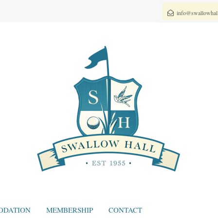
info@swallowhal
ODATION
MEMBERSHIP
CONTACT