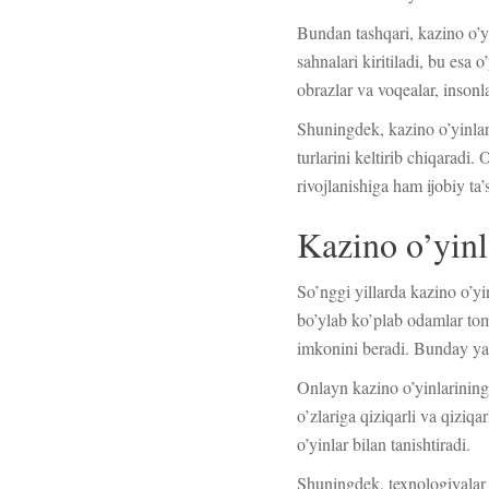
Bundan tashqari, kazino o’yi
sahnalari kiritiladi, bu esa
obrazlar va voqealar, inson
Shuningdek, kazino o’yinlari
turlarini keltirib chiqaradi.
rivojlanishiga ham ijobiy ta’s
Kazino o’yinl
So’nggi yillarda kazino o’yi
bo’ylab ko’plab odamlar to
imkonini beradi. Bunday yang
Onlayn kazino o’yinlarining
o’zlariga qiziqarli va qiziqa
o’yinlar bilan tanishtiradi.
Shuningdek, texnologiyalar 