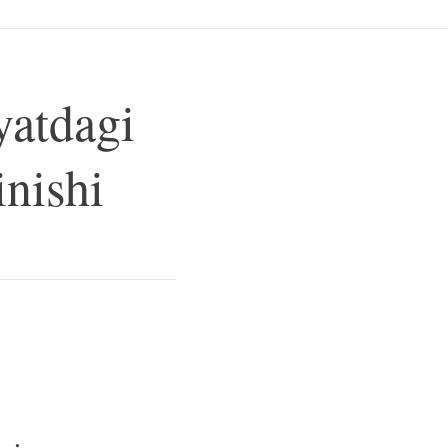
yatdagi
inishi