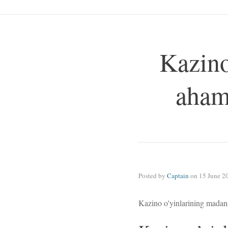
Kazino
ahami
Posted by
Captain
on
15 June 2
Kazino o'yinlarining madani