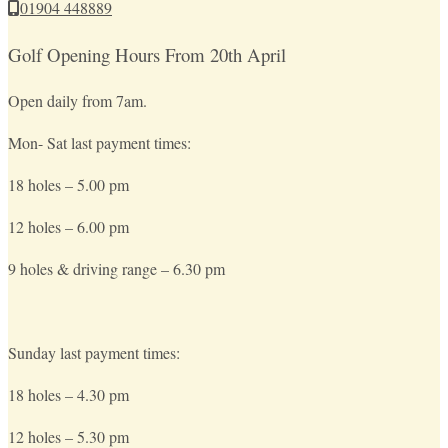
01904 448889
Golf Opening Hours From 20th April
Open daily from 7am.
Mon- Sat last payment times:
18 holes – 5.00 pm
12 holes – 6.00 pm
9 holes & driving range – 6.30 pm
Sunday last payment times:
18 holes – 4.30 pm
12 holes – 5.30 pm