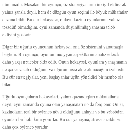
nümunədir. Məsələn, bir oyunçu, öz strategiyalarını inkişaf etdirərək
yalnız şansla deyil, həm də düzgün oyun seçimi ilə böyük mükafatlar
qazana bildi. Bu cür hekayələr, onlayn kazino oyunlarının yalnız
təsadüfi olmadığını, eyni zamanda düşünülmüş yanaşma tələb
etdiyini göstərir.
Digər bir uğurlu oyunçunun hekayəsi, ona öz sistemini yaratmaqla
bağlıdır. Bu oyunçu, oyunun müəyyən aspektlərini analiz edərək
daha yaxşı nəticələr əldə edib. Onun hekayəsi, oyunlara yanaşmanın
nə qədər vacib olduğunu və uğurun necə əldə olunacağını izah edir.
Bu cür strategiyalar, yeni başlayanlar üçün yönəldici bir mənbə ola
bilər.
Uğurlu oyunçuların hekayələri, yalnız qazandıqları mükafatlarla
deyil, eyni zamanda oyuna olan yanaşmaları ilə də fərqlənir. Onlar,
kazinoların real bir əyləncə növü olduğunu anlayır və bu səbəbdən
oyunları bir hobi kimi görürlər. Bu cür yanaşma, stressi azaldır və
daha çox əyləncə yaradır.