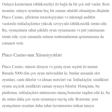
Onlayn kazinoların təhlükəsizliyi ilə bağlı da bir çox mif vardır. Bəzi
insanlar, onlayn oyunların heç bir zaman ədalətli olmadığını düşünür.
Pinco Casino, şifreleme texnologiyaları və müstəqil auditlər
vasitəsilə istifadəçilərinə yüksək səviyyədə təhlükəsizlik təmin edir.
Bu, oyunçuların rahat şəkildə oyun oynamasını və pul yatırmasını
təmin edir, eyni zamanda onların məlumatlarının qorunmasına da
zəmanət verir.
Pinco Casino-nun Xüsusiyyətləri
Pinco Casino, müasir dizaynı və geniş oyun seçimi ilə tanınır.
Burada 5000-dən çox oyun mövcuddur ki, bunlar arasında slot
oyunları, canlı dilerlər və idman mərcləri var. İstifadəçilər, istədikləri
oyunu seçərək istədikləri zaman oynaya bilərlər. Həmçinin, bu
platforma, istifadəçilərə müntəzəm olaraq bonuslar təqdim edir ki, bu
da onları daha çox oyun oynamaya təşviq edir. Bonuslar, yeni
oyunçuların oyunları daha rahat öyrənməsinə imkan tanıyır.