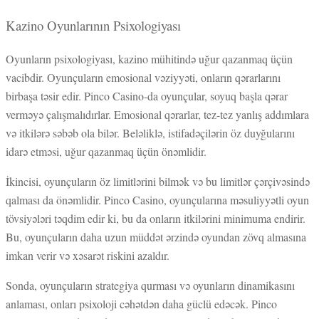
Kazino Oyunlarının Psixologiyası
Oyunların psixologiyası, kazino mühitində uğur qazanmaq üçün
vacibdir. Oyunçuların emosional vəziyyəti, onların qərarlarını
birbaşa təsir edir. Pinco Casino-da oyunçular, soyuq başla qərar
verməyə çalışmalıdırlar. Emosional qərarlar, tez-tez yanlış addımlara
və itkilərə səbəb ola bilər. Beləliklə, istifadəçilərin öz duyğularını
idarə etməsi, uğur qazanmaq üçün önəmlidir.
İkincisi, oyunçuların öz limitlərini bilmək və bu limitlər çərçivəsində
qalması da önəmlidir. Pinco Casino, oyunçularına məsuliyyətli oyun
tövsiyələri təqdim edir ki, bu da onların itkilərini minimuma endirir.
Bu, oyunçuların daha uzun müddət ərzində oyundan zövq almasına
imkan verir və xəsarət riskini azaldır.
Sonda, oyunçuların strategiya qurması və oyunların dinamikasını
anlaması, onları psixoloji cəhətdən daha güclü edəcək. Pinco