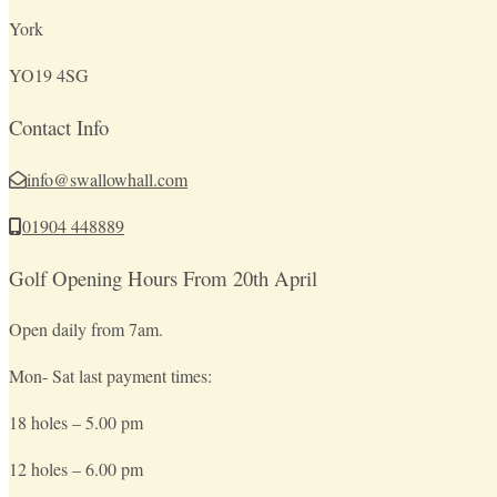
York
YO19 4SG
Contact Info
info@swallowhall.com
01904 448889
Golf Opening Hours From 20th April
Open daily from 7am.
Mon- Sat last payment times:
18 holes – 5.00 pm
12 holes – 6.00 pm