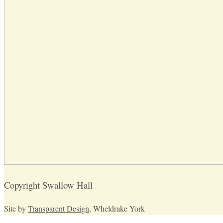
Copyright Swallow Hall
Site by
Transparent Design
, Wheldrake York