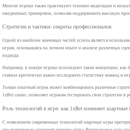
Многие игроки также практикуют техники медитации и визуали
ежедневных тренировок, позволяя поддерживать высокую произ
Стратегии и тактики: секреты профессионалов
Одной из наиболее значимых частей успеха является использо
играм, основываясь на личном опыте и анализе различных сце
подхода.
Например, в покере игроки используют такие концепции, как 
ставках критически важно исследовать статистику команд и иг
Только опытный игрок может комбинировать различные стратеги
1xBet casino, позволяет игрокам тестировать свои стратегии в
Роль технологий в игре: как 1xBet изменяет азартные
С появлением современных технологий азартные игры претерпе
что значительно упрощает процесс игры. Виртуальные залы по