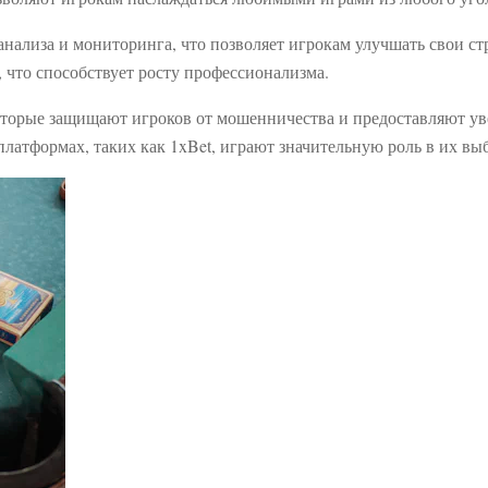
анализа и мониторинга, что позволяет игрокам улучшать свои ст
 что способствует росту профессионализма.
торые защищают игроков от мошенничества и предоставляют уве
платформах, таких как 1xBet, играют значительную роль в их выб