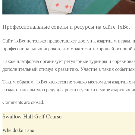
Профессиональные советы и ресурсы на сайте 1xBet
Сайт 1xBet не только предоставляет доступ к азартным играм, 
профессиональных игроков, что может стать хорошей основой д
Также платформа организует регулярные турниры и соревнован
дополнительный стимул к развитию. Участие в таких события
Таким образом, 1xBet является не только местом для азартных
создают идеальную среду для роста и успеха в мире азартных и
Comments are closed.
Swallow Hall Golf Course
Wheldrake Lane