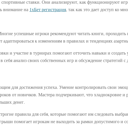
или спортивные ставки. Они анализируют, как функционируют иг
ть внимание на
1хБет регистрация
, так как это дает доступ ко м
Многие успешные игроки рекомендуют читать книги, проходить 
 адаптироваться к изменениям в правилах и тенденциях азартны
овки и участие в турнирах помогают отточить навыки и создать
 в себя анализ своих собственных игр и обсуждение стратегий с
ющим для достижения успеха. Умение контролировать свои эмоци
гроков от новичков. Мастера подчеркивают, что хладнокровие 
льших денег.
рогие правила для себя, которые помогают им следовать выбран
грыши помогает игрокам не выходить за рамки допустимого и с