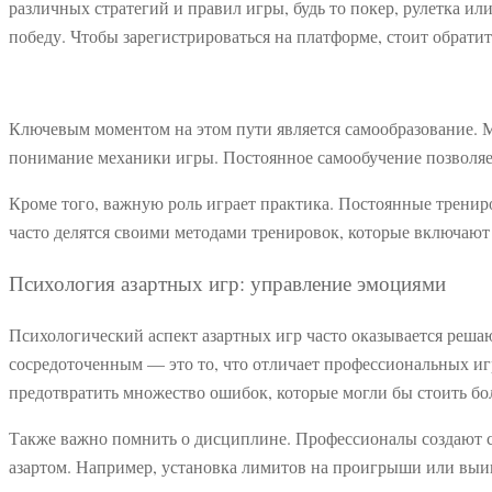
различных стратегий и правил игры, будь то покер, рулетка 
победу. Чтобы зарегистрироваться на платформе, стоит обрати
Ключевым моментом на этом пути является самообразование. 
понимание механики игры. Постоянное самообучение позволяет
Кроме того, важную роль играет практика. Постоянные тренир
часто делятся своими методами тренировок, которые включают
Психология азартных игр: управление эмоциями
Психологический аспект азартных игр часто оказывается реша
сосредоточенным — это то, что отличает профессиональных и
предотвратить множество ошибок, которые могли бы стоить бо
Также важно помнить о дисциплине. Профессионалы создают ст
азартом. Например, установка лимитов на проигрыши или выи