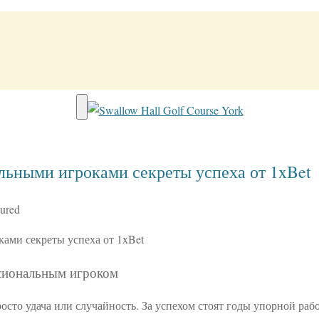
Toggle navigation
ьными игроками секреты успеха от 1xBet
tured
ами секреты успеха от 1xBet
ссиональным игроком
сто удача или случайность. За успехом стоят годы упорной раб