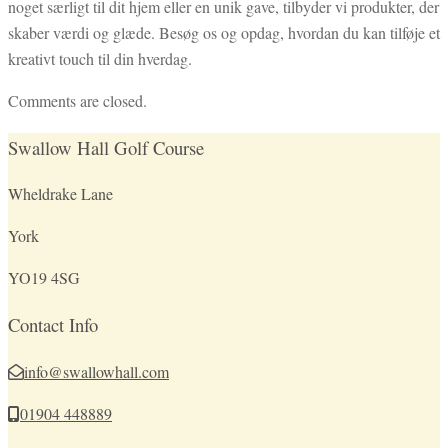
noget særligt til dit hjem eller en unik gave, tilbyder vi produkter, der
skaber værdi og glæde. Besøg os og opdag, hvordan du kan tilføje et
kreativt touch til din hverdag.
Comments are closed.
Swallow Hall Golf Course
Wheldrake Lane
York
YO19 4SG
Contact Info
info@swallowhall.com
01904 448889