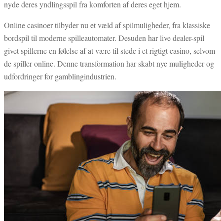
nyde deres yndlingsspil fra komforten af deres eget hjem.
Online casinoer tilbyder nu et væld af spilmuligheder, fra klassiske
bordspil til moderne spilleautomater. Desuden har live dealer-spil
givet spillerne en følelse af at være til stede i et rigtigt casino, selvom
de spiller online. Denne transformation har skabt nye muligheder og
udfordringer for gamblingindustrien.