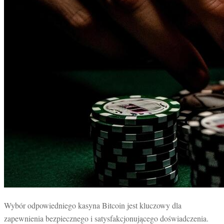
Wybór odpowiedniego kasyna Bitcoin jest kluczowy dla
zapewnienia bezpiecznego i satysfakcjonującego doświadczenia.