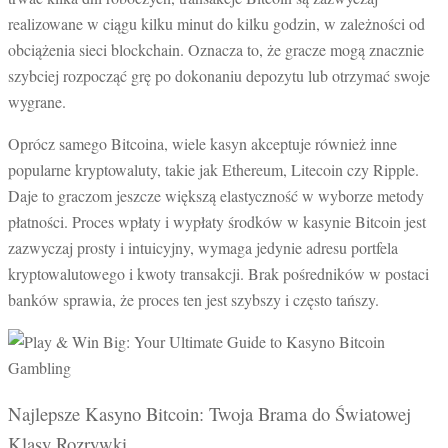
realizowane w ciągu kilku minut do kilku godzin, w zależności od
obciążenia sieci blockchain. Oznacza to, że gracze mogą znacznie
szybciej rozpocząć grę po dokonaniu depozytu lub otrzymać swoje
wygrane.
Oprócz samego Bitcoina, wiele kasyn akceptuje również inne
popularne kryptowaluty, takie jak Ethereum, Litecoin czy Ripple.
Daje to graczom jeszcze większą elastyczność w wyborze metody
płatności. Proces wpłaty i wypłaty środków w kasynie Bitcoin jest
zazwyczaj prosty i intuicyjny, wymaga jedynie adresu portfela
kryptowalutowego i kwoty transakcji. Brak pośredników w postaci
banków sprawia, że proces ten jest szybszy i często tańszy.
Najlepsze Kasyno Bitcoin: Twoja Brama do Światowej
Klasy Rozrywki