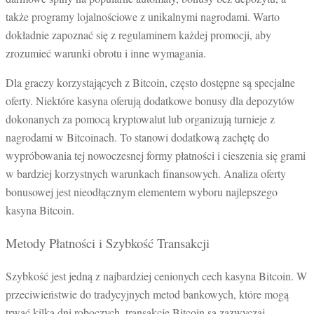
także programy lojalnościowe z unikalnymi nagrodami. Warto
dokładnie zapoznać się z regulaminem każdej promocji, aby
zrozumieć warunki obrotu i inne wymagania.
Dla graczy korzystających z Bitcoin, często dostępne są specjalne
oferty. Niektóre kasyna oferują dodatkowe bonusy dla depozytów
dokonanych za pomocą kryptowalut lub organizują turnieje z
nagrodami w Bitcoinach. To stanowi dodatkową zachętę do
wypróbowania tej nowoczesnej formy płatności i cieszenia się grami
w bardziej korzystnych warunkach finansowych. Analiza oferty
bonusowej jest nieodłącznym elementem wyboru najlepszego
kasyna Bitcoin.
Metody Płatności i Szybkość Transakcji
Szybkość jest jedną z najbardziej cenionych cech kasyna Bitcoin. W
przeciwieństwie do tradycyjnych metod bankowych, które mogą
trwać kilka dni roboczych, transakcje Bitcoin są zazwyczaj