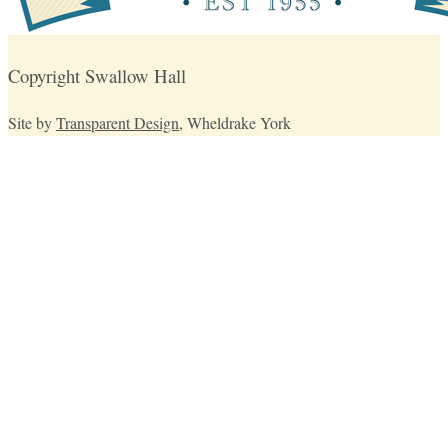
Copyright Swallow Hall
Site by
Transparent Design
, Wheldrake York