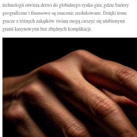
technologii otwiera drzwi do globalnego rynku gier, gdzie bariery
geograficzne i finansowe są znacznie zredukowane. Dzięki temu
gracze z różnych zakątków świata mogą cieszyć się ulubionymi
grami kasynowymi bez zbędnych komplikacji.