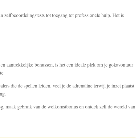
 zelfbeoordelingstests tot toegang tot professionele hulp. Het is
 en aantrekkelijke bonussen, is het een ideale plek om je gokavontuur
te.
rs die de spellen leiden, voel je de adrenaline terwijl je inzet plaatst
ing.
 nog, maak gebruik van de welkomstbonus en ontdek zelf de wereld van