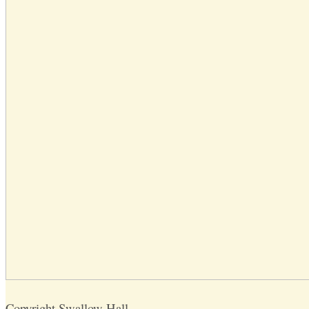
Copyright Swallow Hall