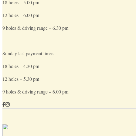
18 holes – 5.00 pm
12 holes – 6.00 pm
9 holes & driving range – 6.30 pm
Sunday last payment times:
18 holes – 4.30 pm
12 holes – 5.30 pm
9 holes & driving range – 6.00 pm