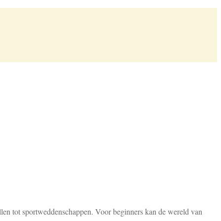
pellen tot sportweddenschappen. Voor beginners kan de wereld van