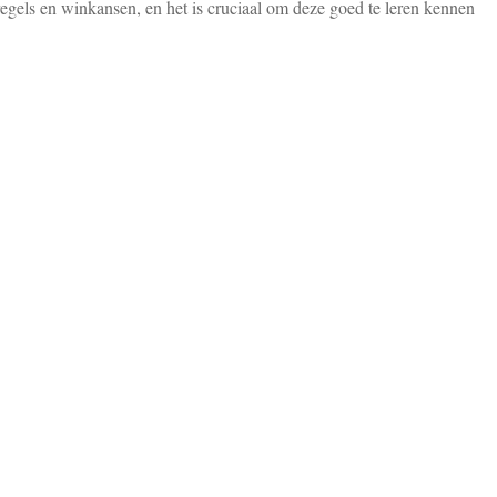
regels en winkansen, en het is cruciaal om deze goed te leren kennen