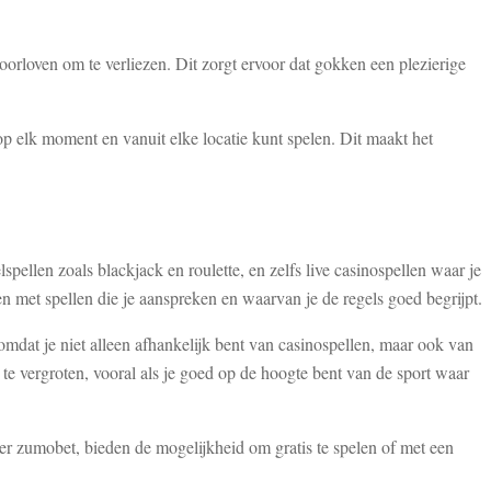
roorloven om te verliezen. Dit zorgt ervoor dat gokken een plezierige
op elk moment en vanuit elke locatie kunt spelen. Dit maakt het
pellen zoals blackjack en roulette, en zelfs live casinospellen waar je
n met spellen die je aanspreken en waarvan je de regels goed begrijpt.
mdat je niet alleen afhankelijk bent van casinospellen, maar ook van
te vergroten, vooral als je goed op de hoogte bent van de sport waar
der zumobet, bieden de mogelijkheid om gratis te spelen of met een