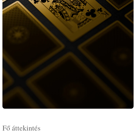
Fő áttekintés