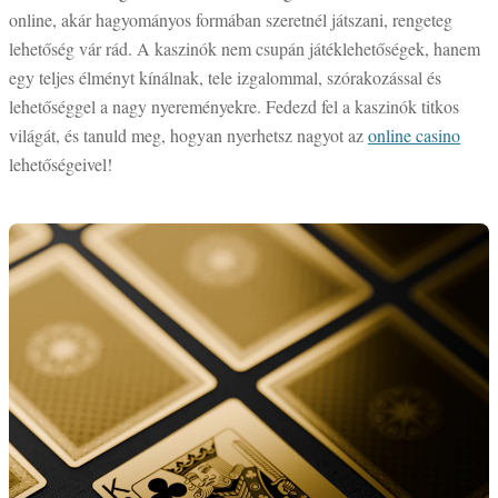
online, akár hagyományos formában szeretnél játszani, rengeteg
lehetőség vár rád. A kaszinók nem csupán játéklehetőségek, hanem
egy teljes élményt kínálnak, tele izgalommal, szórakozással és
lehetőséggel a nagy nyereményekre. Fedezd fel a kaszinók titkos
világát, és tanuld meg, hogyan nyerhetsz nagyot az
online casino
lehetőségeivel!