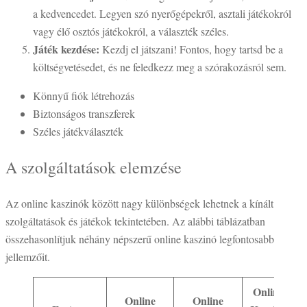
a kedvencedet. Legyen szó nyerőgépekről, asztali játékokról
vagy élő osztós játékokról, a választék széles.
Játék kezdése:
Kezdj el játszani! Fontos, hogy tartsd be a
költségvetésedet, és ne feledkezz meg a szórakozásról sem.
Könnyű fiók létrehozás
Biztonságos transzferek
Széles játékválaszték
A szolgáltatások elemzése
Az online kaszinók között nagy különbségek lehetnek a kínált
szolgáltatások és játékok tekintetében. Az alábbi táblázatban
összehasonlítjuk néhány népszerű online kaszinó legfontosabb
jellemzőit.
Online
Online
Online