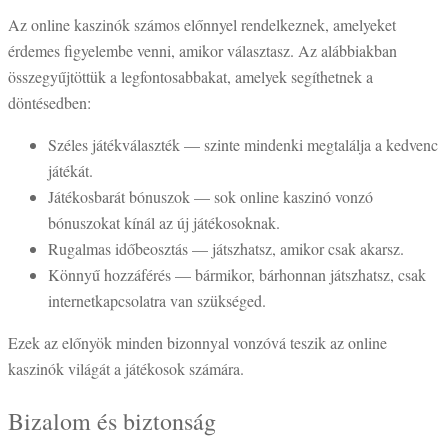
Az online kaszinók számos előnnyel rendelkeznek, amelyeket
érdemes figyelembe venni, amikor választasz. Az alábbiakban
összegyűjtöttük a legfontosabbakat, amelyek segíthetnek a
döntésedben:
Széles játékválaszték — szinte mindenki megtalálja a kedvenc
játékát.
Játékosbarát bónuszok — sok online kaszinó vonzó
bónuszokat kínál az új játékosoknak.
Rugalmas időbeosztás — játszhatsz, amikor csak akarsz.
Könnyű hozzáférés — bármikor, bárhonnan játszhatsz, csak
internetkapcsolatra van szükséged.
Ezek az előnyök minden bizonnyal vonzóvá teszik az online
kaszinók világát a játékosok számára.
Bizalom és biztonság