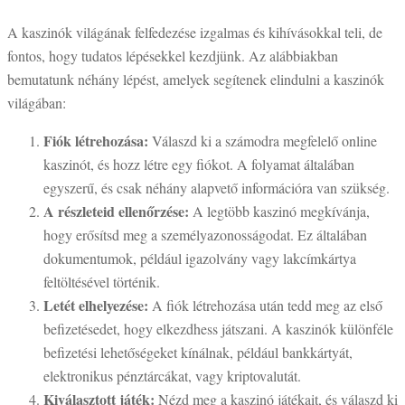
A kaszinók világának felfedezése izgalmas és kihívásokkal teli, de
fontos, hogy tudatos lépésekkel kezdjünk. Az alábbiakban
bemutatunk néhány lépést, amelyek segítenek elindulni a kaszinók
világában:
Fiók létrehozása:
Válaszd ki a számodra megfelelő online
kaszinót, és hozz létre egy fiókot. A folyamat általában
egyszerű, és csak néhány alapvető információra van szükség.
A részleteid ellenőrzése:
A legtöbb kaszinó megkívánja,
hogy erősítsd meg a személyazonosságodat. Ez általában
dokumentumok, például igazolvány vagy lakcímkártya
feltöltésével történik.
Letét elhelyezése:
A fiók létrehozása után tedd meg az első
befizetésedet, hogy elkezdhess játszani. A kaszinók különféle
befizetési lehetőségeket kínálnak, például bankkártyát,
elektronikus pénztárcákat, vagy kriptovalutát.
Kiválasztott játék:
Nézd meg a kaszinó játékait, és válaszd ki