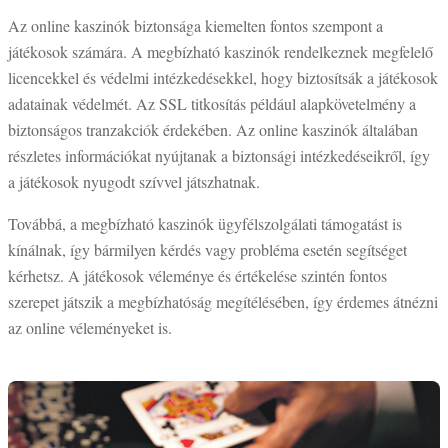
Az online kaszinók biztonsága kiemelten fontos szempont a
játékosok számára. A megbízható kaszinók rendelkeznek megfelelő
licencekkel és védelmi intézkedésekkel, hogy biztosítsák a játékosok
adatainak védelmét. Az SSL titkosítás például alapkövetelmény a
biztonságos tranzakciók érdekében. Az online kaszinók általában
részletes információkat nyújtanak a biztonsági intézkedéseikről, így
a játékosok nyugodt szívvel játszhatnak.
Továbbá, a megbízható kaszinók ügyfélszolgálati támogatást is
kínálnak, így bármilyen kérdés vagy probléma esetén segítséget
kérhetsz. A játékosok véleménye és értékelése szintén fontos
szerepet játszik a megbízhatóság megítélésében, így érdemes átnézni
az online véleményeket is.