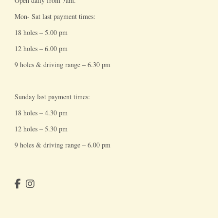
Open daily from 7am.
Mon- Sat last payment times:
18 holes – 5.00 pm
12 holes – 6.00 pm
9 holes & driving range – 6.30 pm
Sunday last payment times:
18 holes – 4.30 pm
12 holes – 5.30 pm
9 holes & driving range – 6.00 pm