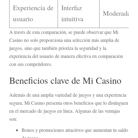
Experiencia de
Interfaz
Moderada
usuario
intuitiva
A través de esta comparación, se puede observar que Mi
Casino no solo proporciona una selección más amplia de
juegos, sino que también prioriza la seguridad y la
experiencia del usuario de manera efectiva en comparación
con sus competidores.
Beneficios clave de Mi Casino
Además de una amplia variedad de juegos y una experiencia
segura, Mi Casino presenta otros beneficios que lo distinguen
en el mercado de juegos en línea. Algunas de las ventajas
son:
Bonos y promociones atractivos que aumentan tu saldo
de juego.