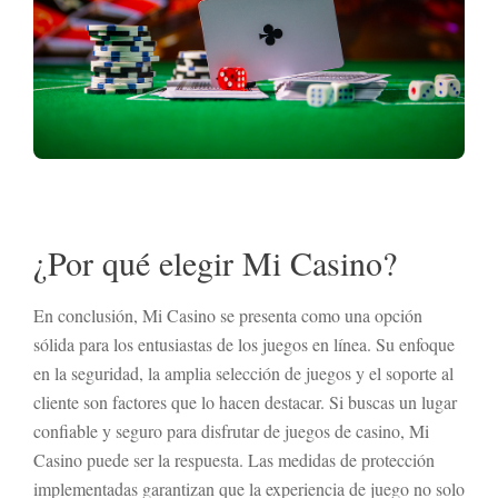
¿Por qué elegir Mi Casino?
En conclusión, Mi Casino se presenta como una opción
sólida para los entusiastas de los juegos en línea. Su enfoque
en la seguridad, la amplia selección de juegos y el soporte al
cliente son factores que lo hacen destacar. Si buscas un lugar
confiable y seguro para disfrutar de juegos de casino, Mi
Casino puede ser la respuesta. Las medidas de protección
implementadas garantizan que la experiencia de juego no solo