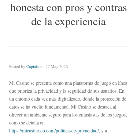
honesta con pros y contras
de la experiencia
Posted by
Captain
on
27 May 2026
Mi Casino se presenta como una plataforma de juego en línea
que prioriza la privacidad y la seguridad de sus usuarios. En
un entorno cada vez más digitalizado, donde la protección de
datos se ha vuelto fundamental, Mi Casino se destaca al
ofrecer un ambiente seguro para los entusiastas de los juegos,
como se detalla en
https://micasino.co.com/politica-de-privacidad/
, y a