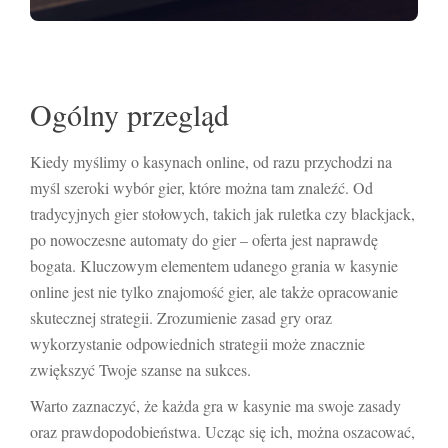
Ogólny przegląd
Kiedy myślimy o kasynach online, od razu przychodzi na
myśl szeroki wybór gier, które można tam znaleźć. Od
tradycyjnych gier stołowych, takich jak ruletka czy blackjack,
po nowoczesne automaty do gier – oferta jest naprawdę
bogata. Kluczowym elementem udanego grania w kasynie
online jest nie tylko znajomość gier, ale także opracowanie
skutecznej strategii. Zrozumienie zasad gry oraz
wykorzystanie odpowiednich strategii może znacznie
zwiększyć Twoje szanse na sukces.
Warto zaznaczyć, że każda gra w kasynie ma swoje zasady
oraz prawdopodobieństwa. Ucząc się ich, można oszacować,