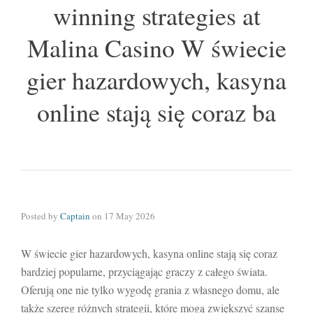
winning strategies at
Malina Casino W świecie
gier hazardowych, kasyna
online stają się coraz ba
Posted by
Captain
on
17 May 2026
W świecie gier hazardowych, kasyna online stają się coraz
bardziej popularne, przyciągając graczy z całego świata.
Oferują one nie tylko wygodę grania z własnego domu, ale
także szereg różnych strategii, które mogą zwiększyć szanse