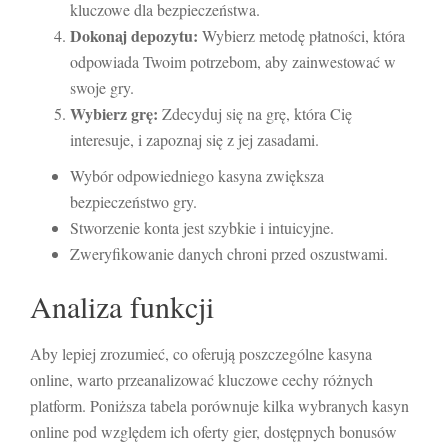
kluczowe dla bezpieczeństwa.
Dokonaj depozytu:
Wybierz metodę płatności, która
odpowiada Twoim potrzebom, aby zainwestować w
swoje gry.
Wybierz grę:
Zdecyduj się na grę, która Cię
interesuje, i zapoznaj się z jej zasadami.
Wybór odpowiedniego kasyna zwiększa
bezpieczeństwo gry.
Stworzenie konta jest szybkie i intuicyjne.
Zweryfikowanie danych chroni przed oszustwami.
Analiza funkcji
Aby lepiej zrozumieć, co oferują poszczególne kasyna
online, warto przeanalizować kluczowe cechy różnych
platform. Poniższa tabela porównuje kilka wybranych kasyn
online pod względem ich oferty gier, dostępnych bonusów