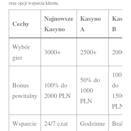
oraz opcji wsparcia klienta.
Najnowsze
Kasyno
Kasyn
Cechy
Kasyno
A
B
Wybór
3000+
2500+
2000+
gier
100%
50% do
Bonus
100% do
do
1000
powitalny
2000 PLN
1500
PLN
PLN
Wsparcie
24/7 czat
Godzinne
Brak