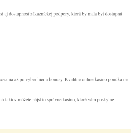
si aj dostupnosť zákazníckej podpory, ktorá by mala byť dostupná
covania až po výber hier a bonusy. Kvalitné online kasíno ponúka ne
h faktov môžete nájsť to správne kasíno, ktoré vám poskytne