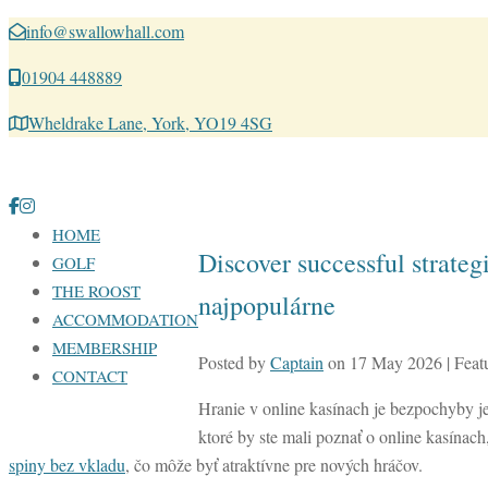
info@swallowhall.com
01904 448889
Wheldrake Lane, York, YO19 4SG
HOME
Discover successful strateg
GOLF
THE ROOST
najpopulárne
ACCOMMODATION
MEMBERSHIP
Posted by
Captain
on
17 May 2026
| Feat
CONTACT
Hranie v online kasínach je bezpochyby je
ktoré by ste mali poznať o online kasínac
spiny bez vkladu
, čo môže byť atraktívne pre nových hráčov.