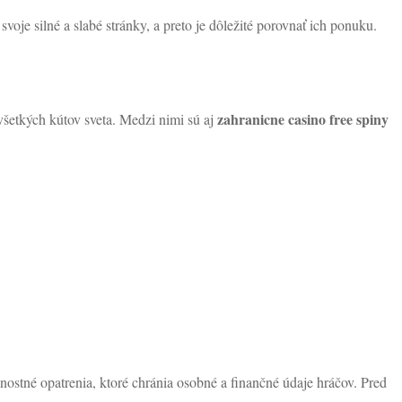
oje silné a slabé stránky, a preto je dôležité porovnať ich ponuku.
zahranicne casino free spiny
všetkých kútov sveta. Medzi nimi sú aj
ostné opatrenia, ktoré chránia osobné a finančné údaje hráčov. Pred