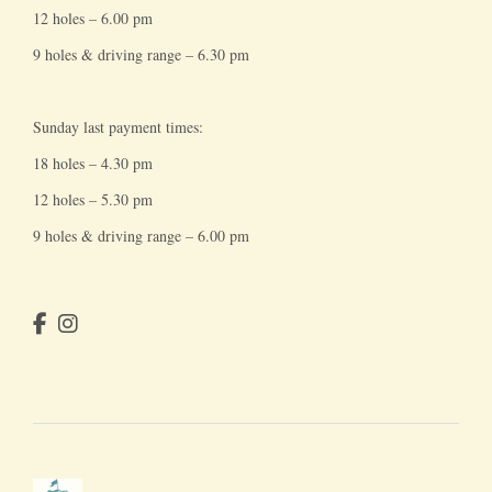
12 holes – 6.00 pm
9 holes & driving range – 6.30 pm
Sunday last payment times:
18 holes – 4.30 pm
12 holes – 5.30 pm
9 holes & driving range – 6.00 pm