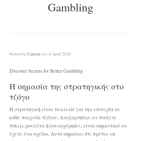
Gambling
Posted by
Captain
on
14 April 2026
Discover Secrets for Better Gambling
Η σημασία της στρατηγικής στο
τζόγο
Η στρατηγική είναι το κλειδί για την επιτυχία σε
κάθε παιχνίδι τζόγου. Ανεξαρτήτως αν παίζετε
πόκερ, ρουλέτα ή κουλοχέρηδες, είναι σημαντικό να
έχετε ένα σχέδιο. Αυτό σημαίνει ότι πρέπει να