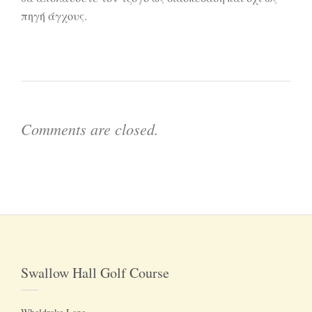
πηγή άγχους.
Comments are closed.
Swallow Hall Golf Course