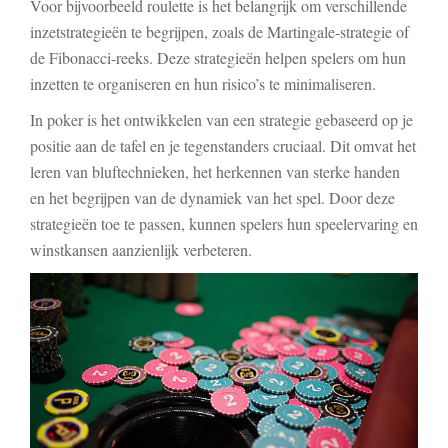
Voor bijvoorbeeld roulette is het belangrijk om verschillende
inzetstrategieën te begrijpen, zoals de Martingale-strategie of
de Fibonacci-reeks. Deze strategieën helpen spelers om hun
inzetten te organiseren en hun risico’s te minimaliseren.
In poker is het ontwikkelen van een strategie gebaseerd op je
positie aan de tafel en je tegenstanders cruciaal. Dit omvat het
leren van bluftechnieken, het herkennen van sterke handen
en het begrijpen van de dynamiek van het spel. Door deze
strategieën toe te passen, kunnen spelers hun speelervaring en
winstkansen aanzienlijk verbeteren.