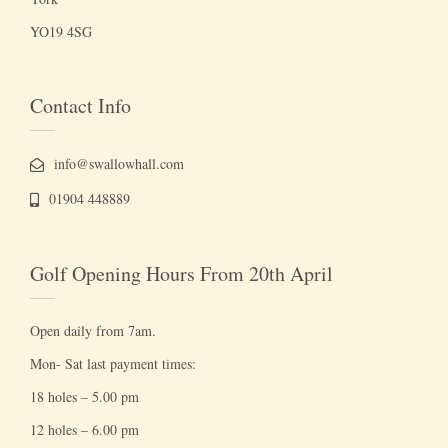
YO19 4SG
Contact Info
info@swallowhall.com
01904 448889
Golf Opening Hours From 20th April
Open daily from 7am.
Mon- Sat last payment times:
18 holes – 5.00 pm
12 holes – 6.00 pm