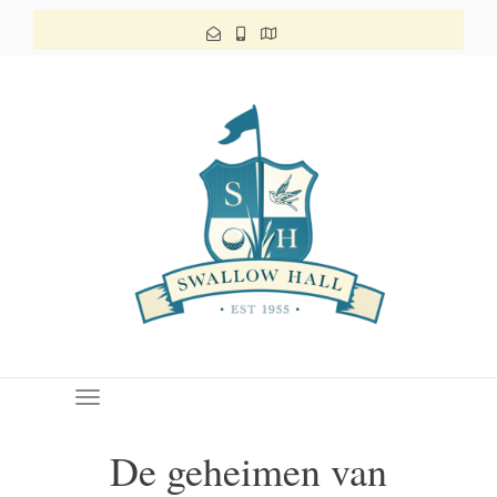
Toggle navigation
De geheimen van