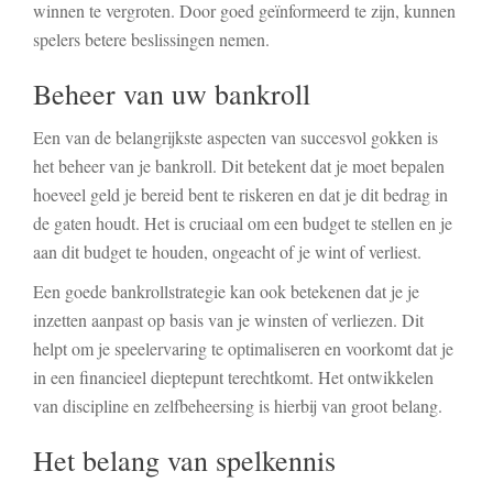
winnen te vergroten. Door goed geïnformeerd te zijn, kunnen
spelers betere beslissingen nemen.
Beheer van uw bankroll
Een van de belangrijkste aspecten van succesvol gokken is
het beheer van je bankroll. Dit betekent dat je moet bepalen
hoeveel geld je bereid bent te riskeren en dat je dit bedrag in
de gaten houdt. Het is cruciaal om een budget te stellen en je
aan dit budget te houden, ongeacht of je wint of verliest.
Een goede bankrollstrategie kan ook betekenen dat je je
inzetten aanpast op basis van je winsten of verliezen. Dit
helpt om je speelervaring te optimaliseren en voorkomt dat je
in een financieel dieptepunt terechtkomt. Het ontwikkelen
van discipline en zelfbeheersing is hierbij van groot belang.
Het belang van spelkennis