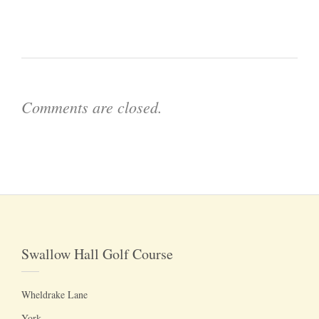
Comments are closed.
Swallow Hall Golf Course
Wheldrake Lane
York