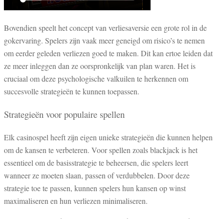
Bovendien speelt het concept van verliesaversie een grote rol in de
gokervaring. Spelers zijn vaak meer geneigd om risico’s te nemen
om eerder geleden verliezen goed te maken. Dit kan ertoe leiden dat
ze meer inleggen dan ze oorspronkelijk van plan waren. Het is
cruciaal om deze psychologische valkuilen te herkennen om
succesvolle strategieën te kunnen toepassen.
Strategieën voor populaire spellen
Elk casinospel heeft zijn eigen unieke strategieën die kunnen helpen
om de kansen te verbeteren. Voor spellen zoals blackjack is het
essentieel om de basisstrategie te beheersen, die spelers leert
wanneer ze moeten slaan, passen of verdubbelen. Door deze
strategie toe te passen, kunnen spelers hun kansen op winst
maximaliseren en hun verliezen minimaliseren.