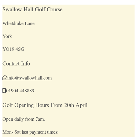
Swallow Hall Golf Course
Wheldrake Lane
York
YO19 4SG
Contact Info
info@swallowhall.com
01904 448889
Golf Opening Hours From 20th April
Open daily from 7am.
Mon- Sat last payment times: