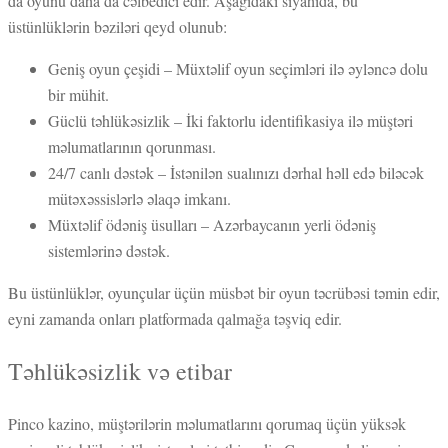
da oyunu daha da cəlbedici edir. Aşağıdakı siyahıda, bu
üstünlüklərin bəziləri qeyd olunub:
Geniş oyun çeşidi – Müxtəlif oyun seçimləri ilə əyləncə dolu
bir mühit.
Güclü təhlükəsizlik – İki faktorlu identifikasiya ilə müştəri
məlumatlarının qorunması.
24/7 canlı dəstək – İstənilən sualınızı dərhal həll edə biləcək
mütəxəssislərlə əlaqə imkanı.
Müxtəlif ödəniş üsulları – Azərbaycanın yerli ödəniş
sistemlərinə dəstək.
Bu üstünlüklər, oyunçular üçün müsbət bir oyun təcrübəsi təmin edir,
eyni zamanda onları platformada qalmağa təşviq edir.
Təhlükəsizlik və etibar
Pinco kazino, müştərilərin məlumatlarını qorumaq üçün yüksək