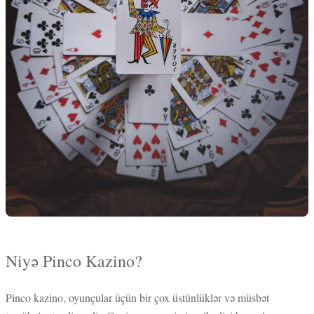
Niyə Pinco Kazino?
Pinco kazino, oyunçular üçün bir çox üstünlüklər və müsbət