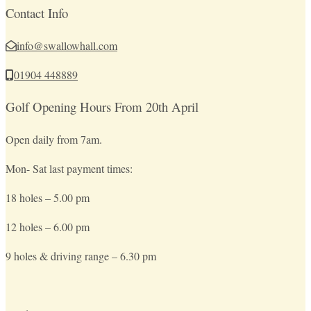
Contact Info
info@swallowhall.com
01904 448889
Golf Opening Hours From 20th April
Open daily from 7am.
Mon- Sat last payment times:
18 holes – 5.00 pm
12 holes – 6.00 pm
9 holes & driving range – 6.30 pm