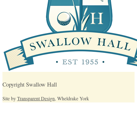
Copyright Swallow Hall
Site by
Transparent Design
, Wheldrake York