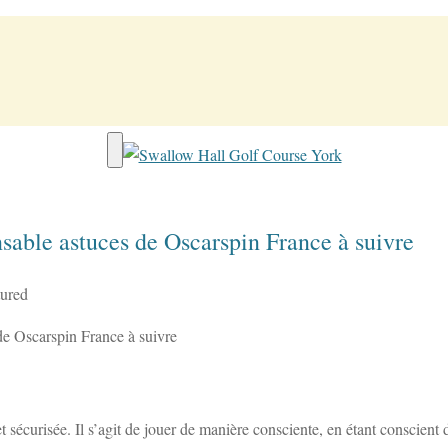
Toggle navigation
nsable astuces de Oscarspin France à suivre
tured
de Oscarspin France à suivre
t sécurisée. Il s’agit de jouer de manière consciente, en étant conscient 