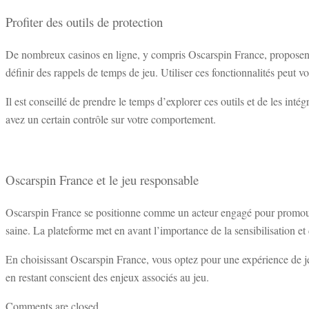
Profiter des outils de protection
De nombreux casinos en ligne, y compris Oscarspin France, proposent d
définir des rappels de temps de jeu. Utiliser ces fonctionnalités peut vo
Il est conseillé de prendre le temps d’explorer ces outils et de les int
avez un certain contrôle sur votre comportement.
Oscarspin France et le jeu responsable
Oscarspin France se positionne comme un acteur engagé pour promouvoir
saine. La plateforme met en avant l’importance de la sensibilisation et
En choisissant Oscarspin France, vous optez pour une expérience de je
en restant conscient des enjeux associés au jeu.
Comments are closed.