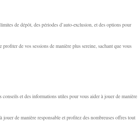
imites de dépôt, des périodes d’auto-exclusion, et des options pour
 de profiter de vos sessions de manière plus sereine, sachant que vous
conseils et des informations utiles pour vous aider à jouer de manière
à jouer de manière responsable et profitez des nombreuses offres tout