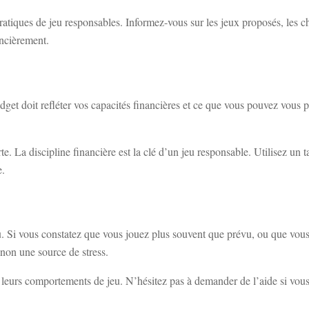
iques de jeu responsables. Informez-vous sur les jeux proposés, les cha
ancièrement.
dget doit refléter vos capacités financières et ce que vous pouvez vous 
te. La discipline financière est la clé d’un jeu responsable. Utilisez un 
e.
u. Si vous constatez que vous jouez plus souvent que prévu, ou que vous r
t non une source de stress.
 leurs comportements de jeu. N’hésitez pas à demander de l’aide si vous 