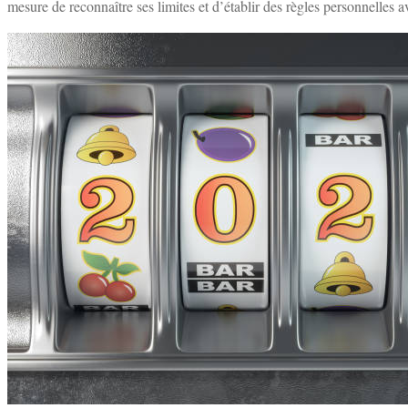
mesure de reconnaître ses limites et d’établir des règles personnelles