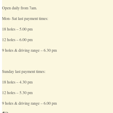
Open daily from 7am.
Mon- Sat last payment times:
18 holes – 5.00 pm
12 holes – 6.00 pm
9 holes & driving range – 6.30 pm
Sunday last payment times:
18 holes – 4.30 pm
12 holes – 5.30 pm
9 holes & driving range – 6.00 pm