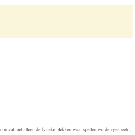
r omvat niet alleen de fysieke plekken waar spellen worden gespeeld,