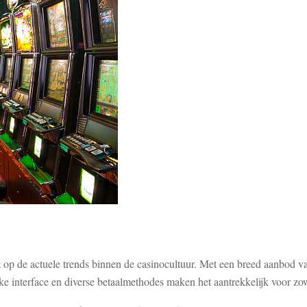
 op de actuele trends binnen de casinocultuur. Met een breed aanbod va
ke interface en diverse betaalmethodes maken het aantrekkelijk voor zow