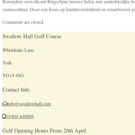
Bovendien verwelkomt RingoSpin nieuwe leden met aantrekkelijke bonus
casinocultuur. Door een focus op klanttevredenheid en verantwoord
Comments are closed.
Swallow Hall Golf Course
Wheldrake Lane
York
YO19 4SG
Contact Info
info@swallowhall.com
01904 448889
Golf Opening Hours From 20th April