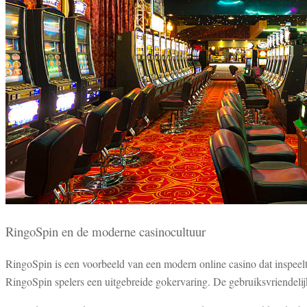
RingoSpin en de moderne casinocultuur
RingoSpin is een voorbeeld van een modern online casino dat inspeelt
RingoSpin spelers een uitgebreide gokervaring. De gebruiksvriendelij