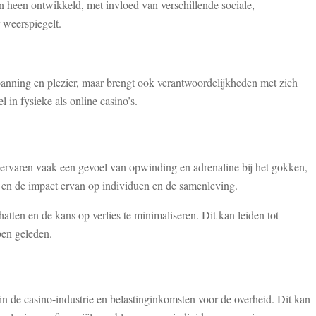
en heen ontwikkeld, met invloed van verschillende sociale,
 weerspiegelt.
spanning en plezier, maar brengt ook verantwoordelijkheden met zich
in fysieke als online casino’s.
s ervaren vaak een gevoel van opwinding en adrenaline bij het gokken,
r en de impact ervan op individuen en de samenleving.
ten en de kans op verlies te minimaliseren. Dit kan leiden tot
ben geleden.
n de casino-industrie en belastinginkomsten voor de overheid. Dit kan