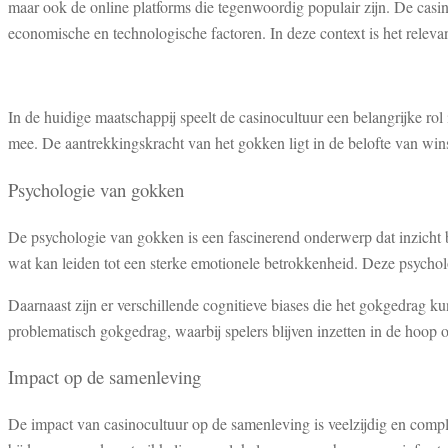
maar ook de online platforms die tegenwoordig populair zijn. De casin
economische en technologische factoren. In deze context is het relev
In de huidige maatschappij speelt de casinocultuur een belangrijke ro
mee. De aantrekkingskracht van het gokken ligt in de belofte van wins
Psychologie van gokken
De psychologie van gokken is een fascinerend onderwerp dat inzicht bi
wat kan leiden tot een sterke emotionele betrokkenheid. Deze psychol
Daarnaast zijn er verschillende cognitieve biases die het gokgedrag 
problematisch gokgedrag, waarbij spelers blijven inzetten in de hoop 
Impact op de samenleving
De impact van casinocultuur op de samenleving is veelzijdig en compl