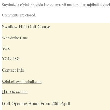
Saytimizda o’yinlar haqida keng qamrovli ma’lumotlar, tajribali o’yinch
Comments are closed.
Swallow Hall Golf Course
Wheldrake Lane
York
YO19 4SG
Contact Info
info@swallowhall.com
01904 448889
Golf Opening Hours From 20th April