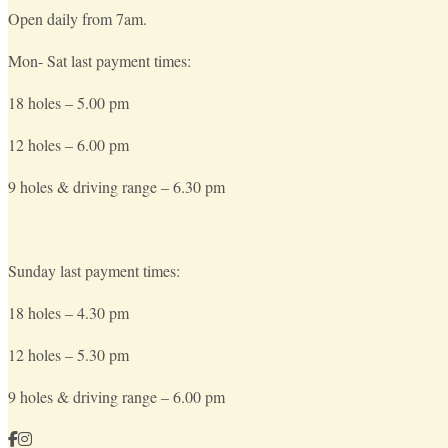
Open daily from 7am.
Mon- Sat last payment times:
18 holes – 5.00 pm
12 holes – 6.00 pm
9 holes & driving range – 6.30 pm
Sunday last payment times:
18 holes – 4.30 pm
12 holes – 5.30 pm
9 holes & driving range – 6.00 pm