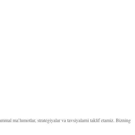
mal ma’lumotlar, strategiyalar va tavsiyalarni taklif etamiz. Bizning