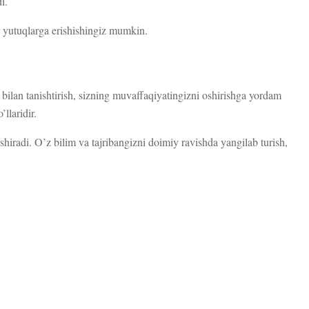
i.
or yutuqlarga erishishingiz mumkin.
 bilan tanishtirish, sizning muvaffaqiyatingizni oshirishga yordam
llaridir.
oshiradi. O’z bilim va tajribangizni doimiy ravishda yangilab turish,