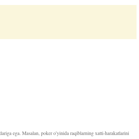
lariga ega. Masalan, poker o’yinida raqiblarning xatti-harakatlarini