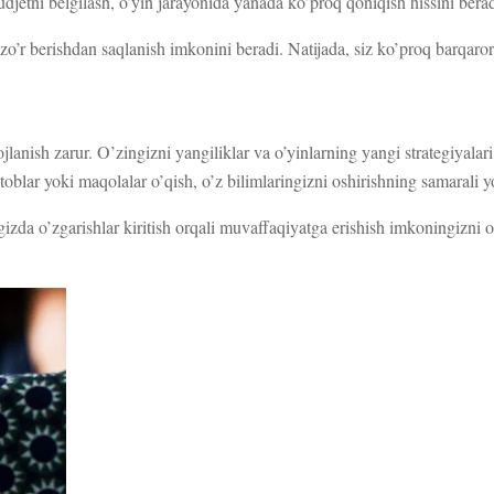
djetni belgilash, o’yin jarayonida yanada ko’proq qoniqish hissini berad
a zo’r berishdan saqlanish imkonini beradi. Natijada, siz ko’proq barqar
lanish zarur. O’zingizni yangiliklar va o’yinlarning yangi strategiyalari
itoblar yoki maqolalar o’qish, o’z bilimlaringizni oshirishning samarali yo’
ngizda o’zgarishlar kiritish orqali muvaffaqiyatga erishish imkoningizni 