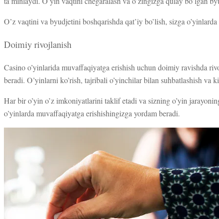
ta’minlaydi. O’yin vaqtini chegaralash va o’zingizga qulay bo’lgan byu
O’z vaqtini va byudjetini boshqarishda qat’iy bo’lish, sizga o’yinlard
Doimiy rivojlanish
Casino o’yinlarida muvaffaqiyatga erishish uchun doimiy ravishda rivoj
beradi. O’yinlarni ko’rish, tajribali o’yinchilar bilan suhbatlashish va k
Har bir o’yin o’z imkoniyatlarini taklif etadi va sizning o’yin jarayoni
o’yinlarda muvaffaqiyatga erishishingizga yordam beradi.