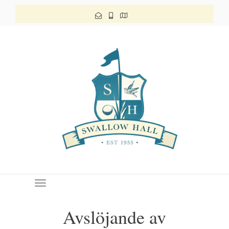
Toggle navigation
Avslöjande av