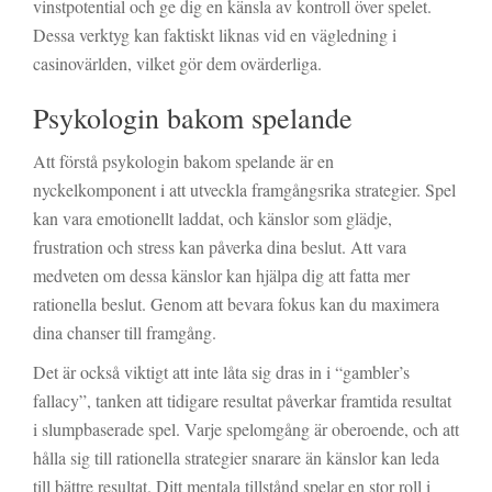
vinstpotential och ge dig en känsla av kontroll över spelet.
Dessa verktyg kan faktiskt liknas vid en vägledning i
casinovärlden, vilket gör dem ovärderliga.
Psykologin bakom spelande
Att förstå psykologin bakom spelande är en
nyckelkomponent i att utveckla framgångsrika strategier. Spel
kan vara emotionellt laddat, och känslor som glädje,
frustration och stress kan påverka dina beslut. Att vara
medveten om dessa känslor kan hjälpa dig att fatta mer
rationella beslut. Genom att bevara fokus kan du maximera
dina chanser till framgång.
Det är också viktigt att inte låta sig dras in i “gambler’s
fallacy”, tanken att tidigare resultat påverkar framtida resultat
i slumpbaserade spel. Varje spelomgång är oberoende, och att
hålla sig till rationella strategier snarare än känslor kan leda
till bättre resultat. Ditt mentala tillstånd spelar en stor roll i