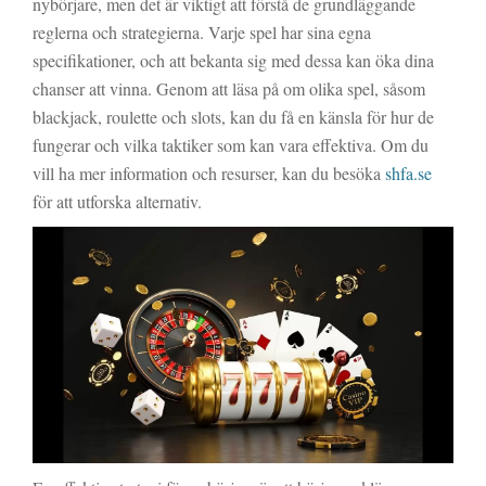
nybörjare, men det är viktigt att förstå de grundläggande
reglerna och strategierna. Varje spel har sina egna
specifikationer, och att bekanta sig med dessa kan öka dina
chanser att vinna. Genom att läsa på om olika spel, såsom
blackjack, roulette och slots, kan du få en känsla för hur de
fungerar och vilka taktiker som kan vara effektiva. Om du
vill ha mer information och resurser, kan du besöka
shfa.se
för att utforska alternativ.