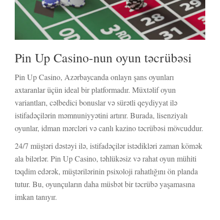
Pin Up Casino-nun oyun təcrübəsi
Pin Up Casino, Azərbaycanda onlayn şans oyunları
axtaranlar üçün ideal bir platformadır. Müxtəlif oyun
variantları, cəlbedici bonuslar və sürətli qeydiyyat ilə
istifadəçilərin məmnuniyyətini artırır. Burada, lisenziyalı
oyunlar, idman mərcləri və canlı kazino təcrübəsi mövcuddur.
24/7 müştəri dəstəyi ilə, istifadəçilər istədikləri zaman kömək
ala bilərlər. Pin Up Casino, təhlükəsiz və rahat oyun mühiti
təqdim edərək, müştərilərinin psixoloji rahatlığını ön planda
tutur. Bu, oyunçuların daha müsbət bir təcrübə yaşamasına
imkan tanıyır.