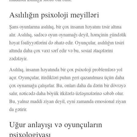
Asılılığın psixoloji meyilləri
Şans oyunlarına asılılıq, bir çox insanın həyatını təsir altına
alır. Asılılıq, sadəcə oyun oynamağı deyil, həmçinin gündəlik
həyat fəaliyyətlərini də əhatə edir. Oyunçular, asılılığın təsiri
altında daha çox vaxt sərf edir və bu, sosial əlaqələrini
zədələyir.
Asılılıq, insanın həyatında bir çox psixoloji problemlərə yol
açır. Oyunçular, itirdikləri pulun geri qazanılması üçün daha
çox oynamağa çalışırlar. Bu, onları daha da dərin bir dövrəyə
salır, nəticədə daha böyük itkilərlə üzləşmələrinə səbəb olur.
Bu, yalnız maddi ziyan deyil, eyni zamanda emosional ziyan
da gətirir.
Uğur anlayışı və oyunçuların
psixologiyası