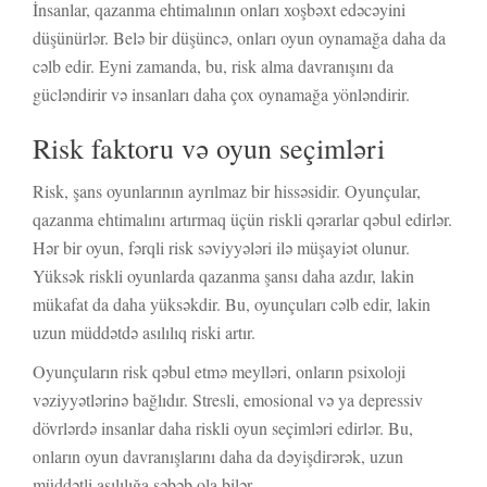
İnsanlar, qazanma ehtimalının onları xoşbəxt edəcəyini
düşünürlər. Belə bir düşüncə, onları oyun oynamağa daha da
cəlb edir. Eyni zamanda, bu, risk alma davranışını da
gücləndirir və insanları daha çox oynamağa yönləndirir.
Risk faktoru və oyun seçimləri
Risk, şans oyunlarının ayrılmaz bir hissəsidir. Oyunçular,
qazanma ehtimalını artırmaq üçün riskli qərarlar qəbul edirlər.
Hər bir oyun, fərqli risk səviyyələri ilə müşayiət olunur.
Yüksək riskli oyunlarda qazanma şansı daha azdır, lakin
mükafat da daha yüksəkdir. Bu, oyunçuları cəlb edir, lakin
uzun müddətdə asılılıq riski artır.
Oyunçuların risk qəbul etmə meylləri, onların psixoloji
vəziyyətlərinə bağlıdır. Stresli, emosional və ya depressiv
dövrlərdə insanlar daha riskli oyun seçimləri edirlər. Bu,
onların oyun davranışlarını daha da dəyişdirərək, uzun
müddətli asılılığa səbəb ola bilər.