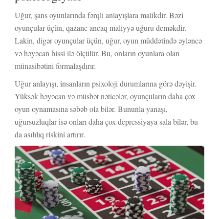
Uğur, şans oyunlarında fərqli anlayışlara malikdir. Bəzi
oyunçular üçün, qazanc ancaq maliyyə uğuru deməkdir.
Lakin, digər oyunçular üçün, uğur, oyun müddətində əyləncə
və həyəcan hissi ilə ölçülür. Bu, onların oyunlara olan
münasibətini formalaşdırır.
Uğur anlayışı, insanların psixoloji durumlarına görə dəyişir.
Yüksək həyəcan və müsbət nəticələr, oyunçuların daha çox
oyun oynamasına səbəb ola bilər. Bununla yanaşı,
uğursuzluqlar isə onları daha çox depressiyaya sala bilər, bu
da asılılıq riskini artırır.