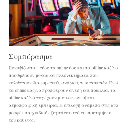
Συμπέρασμα
Συνοψίζοντας, τόσο τα online όσο και τα offline καζίνο
προσφέρουν μοναδικά πλεονεκτήματα που
καλύπτουν διαφορετικές ανάγκες των παικτών. Ενώ
τα online καζίνο προσφέρουν άνεση και ποικιλία, τα
offline καζίνο παρέχουν μια κοινωνική και
ατμοσφαιρική εμπειρία. Η επιλογή ανάμεσα στις δύο
μορφές παιχνιδιού εξαρτάται από τις προτιμήσεις
του καθενός.