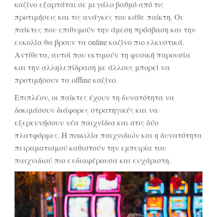
καζίνο εξαρτάται σε μεγάλο βαθμό από τις
προτιμήσεις και τις ανάγκες του κάθε παίκτη. Οι
παίκτες που επιθυμούν την άμεση πρόσβαση και την
ευκολία θα βρουν τα online καζίνο πιο ελκυστικά.
Αντίθετα, αυτοί που εκτιμούν τη φυσική παρουσία
και την αλληλεπίδραση με άλλους μπορεί να
προτιμήσουν τα offline καζίνο.
Επιπλέον, οι παίκτες έχουν τη δυνατότητα να
δοκιμάσουν διάφορες στρατηγικές και να
εξερευνήσουν νέα παιχνίδια και στις δύο
πλατφόρμες. Η ποικιλία παιχνιδιών και η δυνατότητα
πειραματισμού καθιστούν την εμπειρία του
παιχνιδιού πιο ενδιαφέρουσα και ευχάριστη.