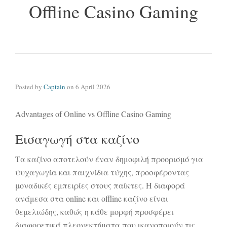
Offline Casino Gaming
Posted by
Captain
on
6 April 2026
Advantages of Online vs Offline Casino Gaming
Εισαγωγή στα καζίνο
Τα καζίνο αποτελούν έναν δημοφιλή προορισμό για
ψυχαγωγία και παιχνίδια τύχης, προσφέροντας
μοναδικές εμπειρίες στους παίκτες. Η διαφορά
ανάμεσα στα online και offline καζίνο είναι
θεμελιώδης, καθώς η κάθε μορφή προσφέρει
διαφορετικά πλεονεκτήματα που ικανοποιούν τις