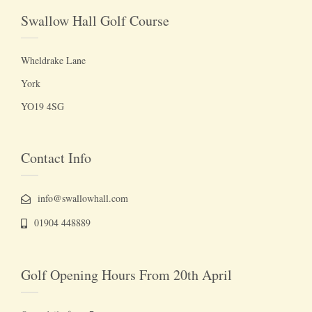
Swallow Hall Golf Course
Wheldrake Lane
York
YO19 4SG
Contact Info
info@swallowhall.com
01904 448889
Golf Opening Hours From 20th April