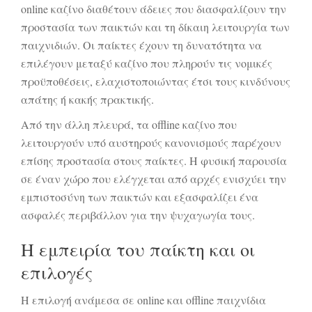
online καζίνο διαθέτουν άδειες που διασφαλίζουν την
προστασία των παικτών και τη δίκαιη λειτουργία των
παιχνιδιών. Οι παίκτες έχουν τη δυνατότητα να
επιλέγουν μεταξύ καζίνο που πληρούν τις νομικές
προϋποθέσεις, ελαχιστοποιώντας έτσι τους κινδύνους
απάτης ή κακής πρακτικής.
Από την άλλη πλευρά, τα offline καζίνο που
λειτουργούν υπό αυστηρούς κανονισμούς παρέχουν
επίσης προστασία στους παίκτες. Η φυσική παρουσία
σε έναν χώρο που ελέγχεται από αρχές ενισχύει την
εμπιστοσύνη των παικτών και εξασφαλίζει ένα
ασφαλές περιβάλλον για την ψυχαγωγία τους.
Η εμπειρία του παίκτη και οι
επιλογές
Η επιλογή ανάμεσα σε online και offline παιχνίδια