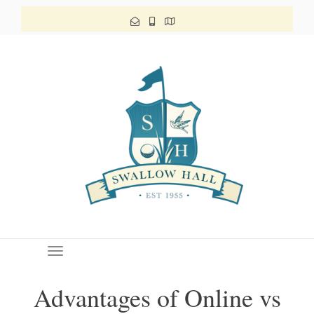
Toggle navigation
Advantages of Online vs