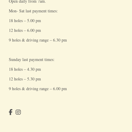
Open daily from 7am.
Mon- Sat last payment times:
18 holes – 5.00 pm
12 holes – 6.00 pm
9 holes & driving range – 6.30 pm
Sunday last payment times:
18 holes – 4.30 pm
12 holes – 5.30 pm
9 holes & driving range – 6.00 pm