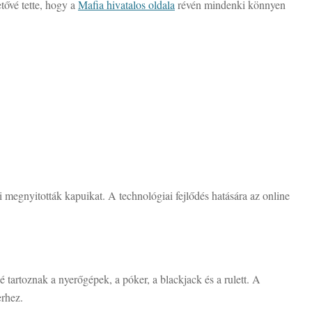
tővé tette, hogy a
Mafia hivatalos oldala
révén mindenki könnyen
 megnyitották kapuikat. A technológiai fejlődés hatására az online
artoznak a nyerőgépek, a póker, a blackjack és a rulett. A
erhez.