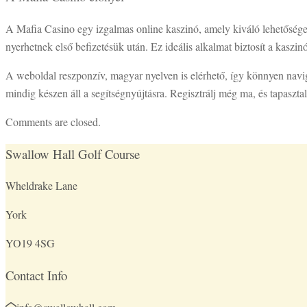
A Mafia Casino egy izgalmas online kaszinó, amely kiváló lehetősége
nyerhetnek első befizetésük után. Ez ideális alkalmat biztosít a kaszin
A weboldal reszponzív, magyar nyelven is elérhető, így könnyen navi
mindig készen áll a segítségnyújtásra. Regisztrálj még ma, és tapaszta
Comments are closed.
Swallow Hall Golf Course
Wheldrake Lane
York
YO19 4SG
Contact Info