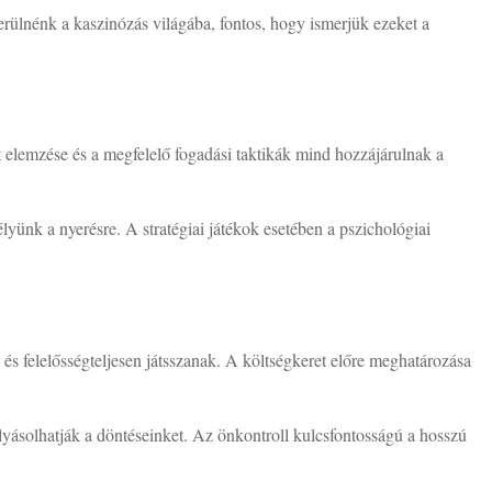
merülnénk a kaszinózás világába, fontos, hogy ismerjük ezeket a
t elemzése és a megfelelő fogadási taktikák mind hozzájárulnak a
yünk a nyerésre. A stratégiai játékok esetében a pszichológiai
és felelősségteljesen játsszanak. A költségkeret előre meghatározása
lyásolhatják a döntéseinket. Az önkontroll kulcsfontosságú a hosszú