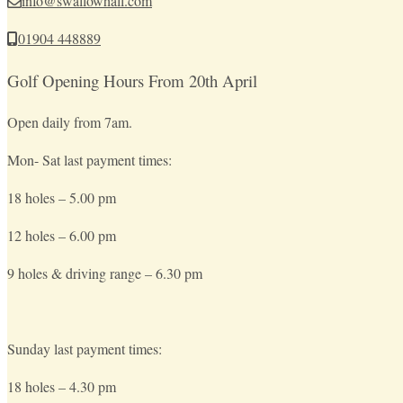
info@swallowhall.com
01904 448889
Golf Opening Hours From 20th April
Open daily from 7am.
Mon- Sat last payment times:
18 holes – 5.00 pm
12 holes – 6.00 pm
9 holes & driving range – 6.30 pm
Sunday last payment times:
18 holes – 4.30 pm